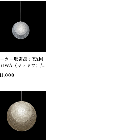
ans-Agne Jakobsson
 ペンダント照明
ーカー取寄品：YAM
GIWA（ヤマギワ）/
21P2948W / MAYUH
41,000
NA（マユハナ）mini
ワイト / 伊東 豊雄
イトウトヨオ・TOY
 ITO）/ ペンダント照