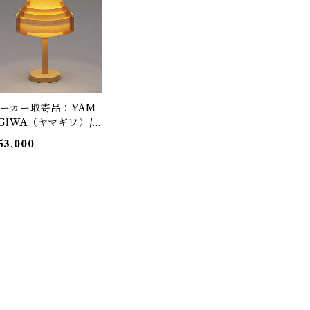
ダント照明
ーカー取寄品：YAM
GIWA（ヤマギワ）/
23S2904 / Jakobsson
53,000
amp（ヤコブソンラン
）パインφ260mm /
ans-Agne Jakobsson
/ テーブル照明