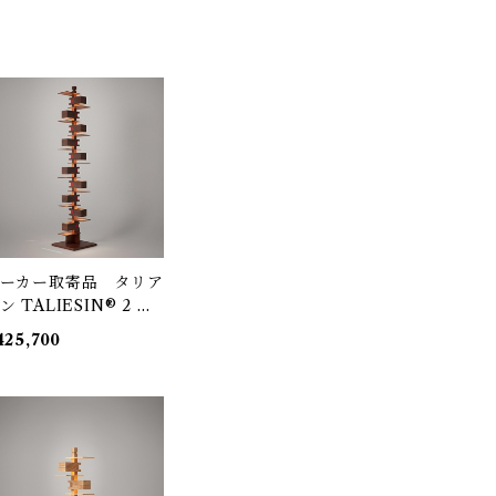
ーカー取寄品 タリア
ン TALIESIN® 2 （3
2S7264） / Frank Ll
425,700
yd Wright / yamagi
a（ヤマギワ）