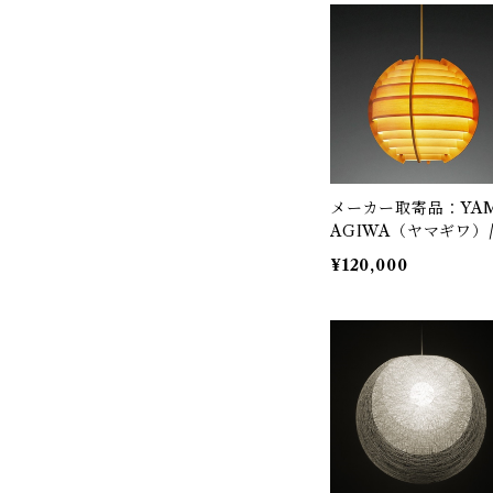
Hans-Agne Jakobss
/ ペンダント照明
メーカー取寄品：YA
AGIWA（ヤマギワ）
323F-268 / Jakobss
¥120,000
Lamp（ヤコブソンラ
プ）パインφ450mm 
Hans-Agne Jakobss
/ ペンダント照明