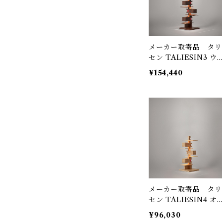
メーカー取寄品 タリ
セン TALIESIN3 ウォ
ルナット 322S7265（
¥154,440
2311H）/ Frank Llo
Wright / yamagiwa
（ヤマギワ）
メーカー取寄品 タリ
セン TALIESIN4 オ
ク 322S7503 / Fran
¥96,030
Lloyd Wright / yam