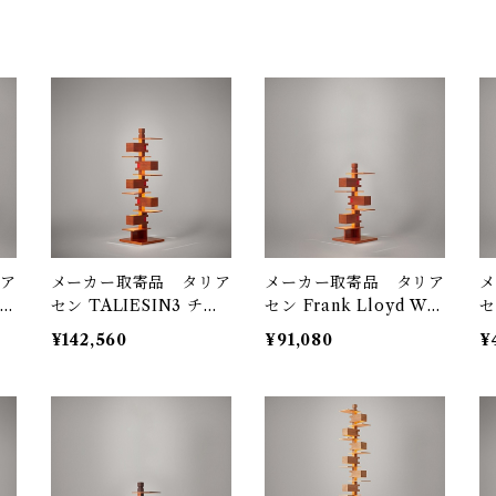
ア
メーカー取寄品 タリア
メーカー取寄品 タリア
メ
2
セン TALIESIN3 チェ
セン Frank Lloyd Wri
セ
リー 型番322S2311 / Fr
ght / TALIESIN4 チェ
2
¥142,560
¥91,080
¥
ラ
ank Lloyd Wright / y
リー 322S7316 / yama
o
ri
amagiwa（ヤマギワ）
giwa(ヤマギワ）
w
ヤマ