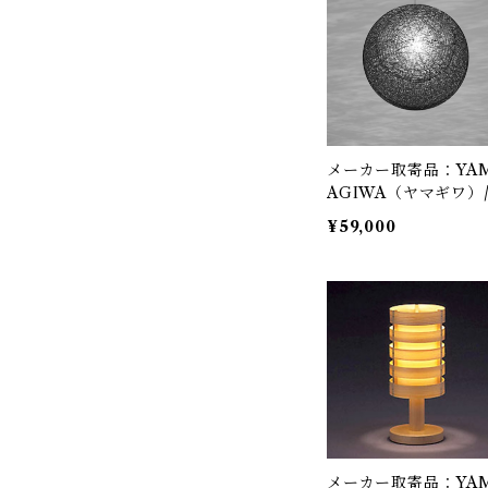
明
メーカー取寄品：YA
AGIWA（ヤマギワ）
321P2911B / MAYU
¥59,000
NA（マユハナ）二重
60mm ブラック / 伊
豊雄（イトウトヨオ・
OYO ITO）/ ペンダ
ト照明
メーカー取寄品：YA