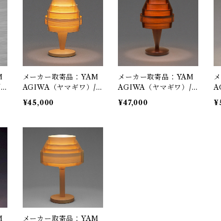
ンダント照明
ンダント照明
ン
M
メーカー取寄品：YAM
メーカー取寄品：YAM
メ
/
AGIWA（ヤマギワ）/
AGIWA（ヤマギワ）/
A
HA
323S2517 / Jakobsson
323S2517H / Jakobsso
3
¥45,000
¥47,000
¥
Φ3
Lamp（ヤコブソンラン
n Lamp（ヤコブソンラ
L
東
プ）パインφ150mm /
ンプ）ダークブラウン φ
プ
T
Hans-Agne Jakobsson
150mm / Hans-Agne J
H
ン
/ テーブル照明
akobsson / テーブル照
明
M
メーカー取寄品：YAM