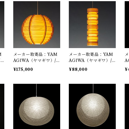
on
Hans-Agne Jakobsson
Hans-Agne Jakobsson
H
/ ペンダント照明
/ ペンダント照明
/
M
メーカー取寄品：YAM
メーカー取寄品：YAM
メ
/
AGIWA（ヤマギワ）/
AGIWA（ヤマギワ）/
A
on
323F-224 / Jakobsson
323F-227 / Jakobsson
3
¥175,000
¥88,000
¥
ン
Lamp（ヤコブソンラン
Lamp（ヤコブソンラン
A
/
プ）パインφ600mm /
プ）パインφ200mm /
ホ
on
Hans-Agne Jakobsson
Hans-Agne Jakobsson
（
/ ペンダント照明
/ ペンダント照明
O
明