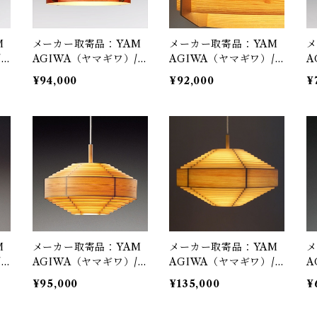
M
メーカー取寄品：YAM
メーカー取寄品：YAM
メ
/
AGIWA（ヤマギワ）/
AGIWA（ヤマギワ）/
A
so
323F-217H / Jakobsso
323F-217 / Jakobsson
3
¥94,000
¥92,000
¥
ラ
n Lamp（ヤコブソンラ
Lamp（ヤコブソンラン
n
φ
ンプ）ダークブラウンφ
プ）パインφ540mm /
ン
 J
540mm / Hans-Agne J
Hans-Agne Jakobsson
4
ント
akobsson / ペンダント
/ ペンダント照明
a
照明
照
M
メーカー取寄品：YAM
メーカー取寄品：YAM
メ
/
AGIWA（ヤマギワ）/
AGIWA（ヤマギワ）/
A
on
323F-222 / Jakobsson
323F-221 / Jakobsson
3
¥95,000
¥135,000
¥
ン
Lamp（ヤコブソンラン
Lamp（ヤコブソンラン
L
/
プ）パインφ480mm /
プ）パインφ600mm /
プ