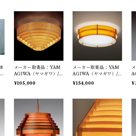
/ yamagiwa（ヤマギ
agiwa（ヤマギワ）
a
ワ）
98
メーカー取寄品：YAM
メーカー取寄品：YAM
メ
tsa
AGIWA（ヤマギワ）/
AGIWA（ヤマギワ）/
A
323L-993 / Jakobsson
323L1016-320X-232 /
3
¥105,000
¥154,000
¥
Lamp（ヤコブソンラン
Jakobsson Lamp（ヤ
L
プ）パインφ524mm /
コブソンランプ）パイン
プ
Hans-Agne Jakobsson
φ605mm / Hans-Agne
a
/ シーリング照明
Jakobsson / シーリン
ペ
グ照明