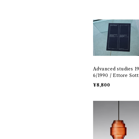
iwa（ヤマギワ）
Advanced studies 1
6/1990 / Ettore Sot
ss
¥8,800