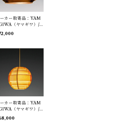
ーカー取寄品：YAM
GIWA（ヤマギワ）/
23F-218H / Jakobsso
72,000
 Lamp（ヤコブソンラ
プ）ダークブラウンφ
40mm / Hans-Agne J
kobsson / ペンダント
明
ーカー取寄品：YAM
GIWA（ヤマギワ）/
23F-269 / Jakobsson
68,000
amp（ヤコブソンラン
）パインφ320mm /