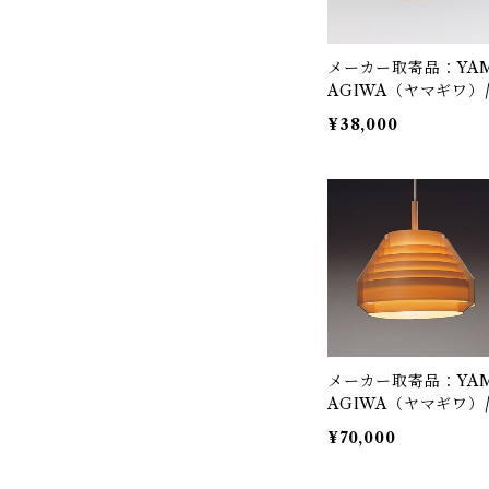
メーカー取寄品：YA
AGIWA（ヤマギワ）
323F-216H / Jakobs
¥38,000
n Lamp（ヤコブソン
ンプ）ダークブラウン
170mm / Hans-Agne
akobsson / ペンダ
照明
メーカー取寄品：YA
AGIWA（ヤマギワ）
323F-218 / Jakobss
¥70,000
Lamp（ヤコブソンラ
プ）パインφ440mm 