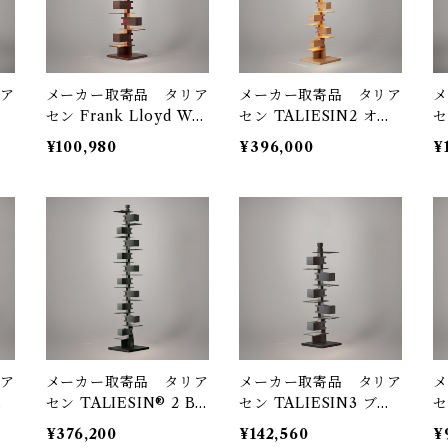
ア
メーカー取寄品 タリア
メーカー取寄品 タリア
メ
セン Frank Lloyd Wri
セン TALIESIN2 オー
セ
S
ght / TALIESIN4 ウォ
ク 322S7501 / Frank L
ク
¥100,980
¥396,000
¥
yd
ルナット S7317 / yama
loyd Wright / yamagi
L
giwa(ヤマギワ）
wa（ヤマギワ）
i
ア
メーカー取寄品 タリア
メーカー取寄品 タリア
メ
ー
セン TALIESIN® 2 BL
セン TALIESIN3 ブラ
セ
k
ACK EDITION S7347
ック 322S7348 / Fran
ッ
¥376,200
¥142,560
¥
ag
/ Frank Lloyd Wright
k Lloyd Wright / yam
k