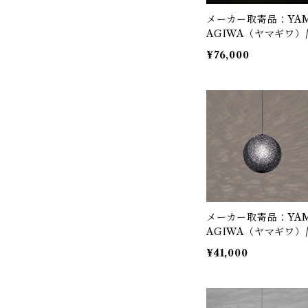
メーカー取寄品：YA
AGIWA（ヤマギワ）
321P2909W / MAY
¥76,000
ANA（マユハナ）三
Φ500mm ホワイト /
東 豊雄（イトウトヨ
オ・TOYO ITO）/ 
ンダント照明
メーカー取寄品：YA
AGIWA（ヤマギワ）
321P2948B / MAYU
¥41,000
ANA（マユハナ）min
ブラック / 伊東 豊雄
（イトウトヨオ・TO
O ITO）/ ペンダン