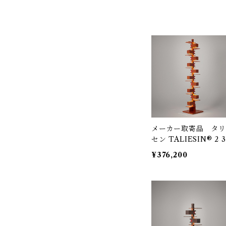
メーカー取寄品 タリ
セン TALIESIN® 2 3
2S7263（旧型番S230
¥376,200
9） / フランクロイド
イト Frank Lloyd W
ght / yamagiwa（
ギワ）