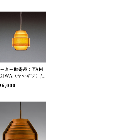
giwa（ヤマギワ）
ーカー取寄品：YAM
GIWA（ヤマギワ）/
23F-216 / Jakobsson
36,000
amp（ヤコブソンラン
）パインφ170mm / H
ns-Agne Jakobsson /
ンダント照明