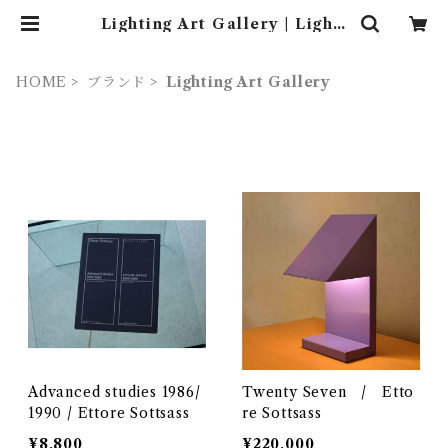
Lighting Art Gallery | Lighti
ng Art Gallery (照明 ・ インテ
リア・家具）
HOME
ブランド
Lighting Art Gallery
Advanced studies 1986/
Twenty Seven / Etto
1990 / Ettore Sottsass
re Sottsass
¥8,800
¥220,000