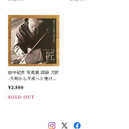
品集
田中紀彦 写真展 図録 刀匠
-天明から平成へと受け継
がれる技と魂 - / 田中紀彦
¥2,500
SOLD OUT