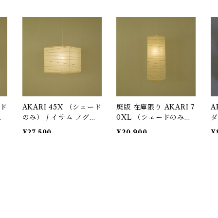
ード
AKARI 45X （シェード
廃版 在庫限り AKARI 7
A
チ
のみ） / イサム ノグチ
0XL （シェードのみ）
ダ
（Isamu Noguchi) /
/ イサム ノグチ（Isam
み
¥27,500
¥20,900
¥
オゼキ（尾関）
u Noguchi) / オゼキ
サ
（尾関）
o
SOLD OUT
S
関