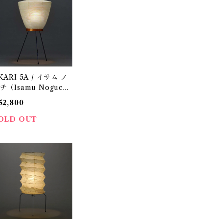
RI 5A / イサム ノ
チ（Isamu Noguch
) / オゼキ（尾関）
52,800
OLD OUT