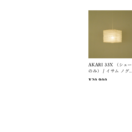
AKARI 33X （シェ
のみ） / イサム ノグ
（Isamu Noguchi) /
¥20,900
オゼキ（尾関）