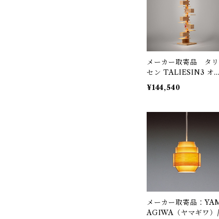
メーカー取寄品 タリ
セン TALIESIN3 オ
ク 322S7502 / Fran
¥144,540
Lloyd Wright / yam
iwa（ヤマギワ）
メーカー取寄品：YA
AGIWA（ヤマギワ）