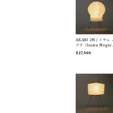
AKARI 2N / イサム 
グチ（Isamu Noguc
i) / オゼキ（尾関）
¥27,500