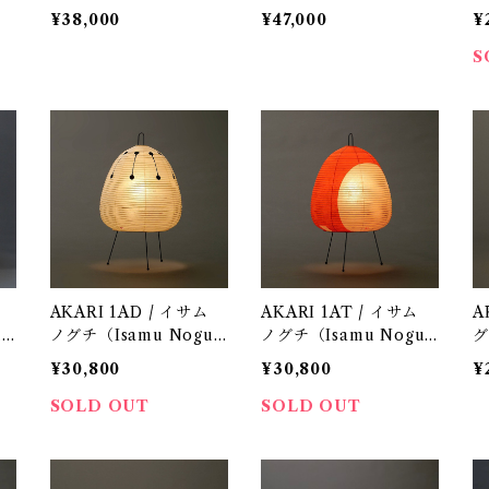
on
323F-216H / Jakobsso
323S2517H / Jakobsso
i
¥38,000
¥47,000
¥
ン
n Lamp（ヤコブソンラ
n Lamp（ヤコブソンラ
0
 H
ンプ）ダークブラウンφ
ンプ）ダークブラウン φ
S
 /
170mm / Hans-Agne J
150mm / Hans-Agne J
akobsson / ペンダント
akobsson / テーブル照
照明
明
AKARI 1AD / イサム
AKARI 1AT / イサム
A
uc
ノグチ（Isamu Noguc
ノグチ（Isamu Noguc
グ
7
hi) / オゼキ（尾関）/ 7
hi) / オゼキ（尾関）/ 7
i
¥30,800
¥30,800
¥
5004
5002
SOLD OUT
SOLD OUT