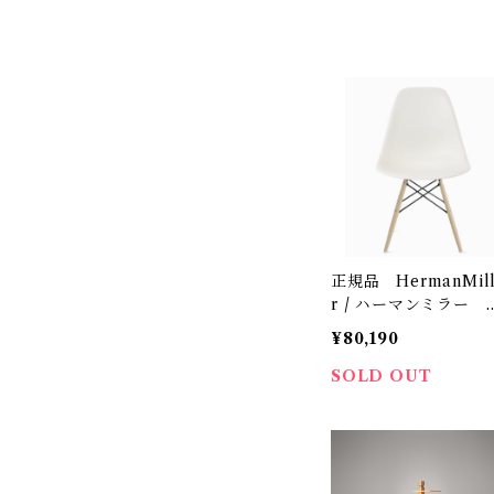
正規品 HermanMil
r / ハーマンミラー イ
ームズプラスチックシ
¥80,190
ルサイドチェア（型番
DSW. BKULZFE8）
SOLD OUT