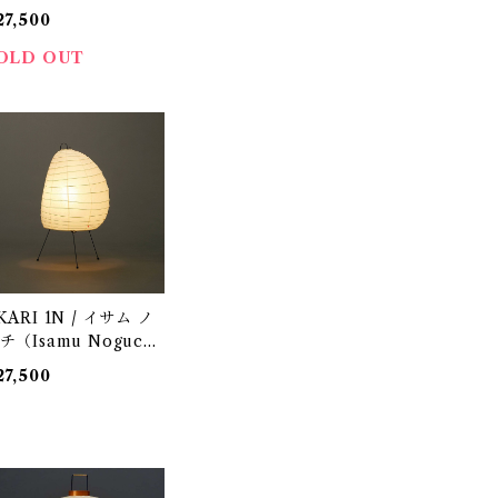
) / オゼキ（尾関）/ 75
27,500
00
OLD OUT
KARI 1N / イサム ノ
チ（Isamu Noguch
) / オゼキ（尾関）
27,500