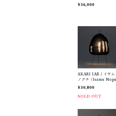
323F-216 / Jakobss
¥36,000
Lamp（ヤコブソンラ
プ）パインφ170mm /
ans-Agne Jakobsson
ペンダント照明
AKARI 1AB / イサム
ノグチ（Isamu Nog
hi) / オゼキ（尾関）/ 
¥30,800
5005
SOLD OUT