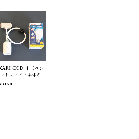
KARI COD-4 （ペン
ントコード・本体の
） COA-3代替品 / イ
8,030
ム ノグチ（Isamu N
guchi) / オゼキ（尾
OLD OUT
）