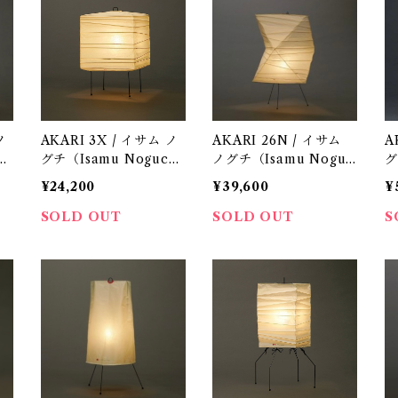
ノ
AKARI 3X / イサム ノ
AKARI 26N / イサム
AKA
h
グチ（Isamu Noguch
ノグチ（Isamu Noguc
グ
i) / オゼキ（尾関）
hi) / オゼキ（尾関）
i
¥24,200
¥39,600
¥
SOLD OUT
SOLD OUT
S