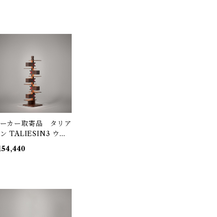
ーカー取寄品 タリア
IESIN3 ウォ
ナット 322S7265（S
154,440
311H）/ Frank Lloyd
right / yamagiwa
ヤマギワ）