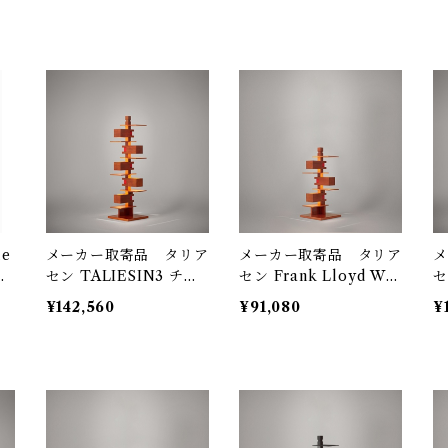
le
メーカー取寄品 タリア
メーカー取寄品 タリア
メ
セン TALIESIN3 チェ
セン Frank Lloyd Wri
セン TAL
ェ
リー 型番322S2311 / Fr
ght / TALIESIN4 チェ
ル
¥142,560
¥91,080
¥
：
ank Lloyd Wright / y
リー 322S7316 / yama
2
amagiwa（ヤマギワ）
giwa(ヤマギワ）
W
（