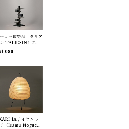
ーカー取寄品 タリア
ン TALIESIN4 ブラ
ク 322S7349 / Fran
91,080
 Lloyd Wright / yam
giwa（ヤマギワ）
KARI 1A / イサム ノ
チ（Isamu Noguch