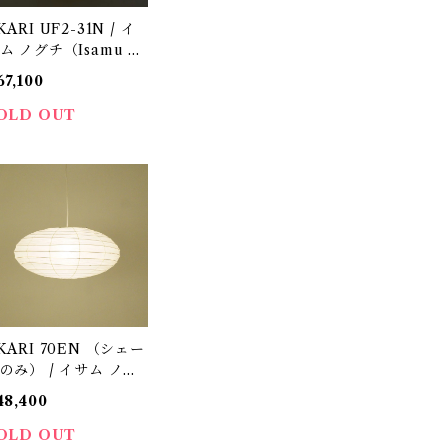
KARI UF2-31N / イ
ム ノグチ（Isamu N
guchi) / オゼキ（尾
67,100
）
OLD OUT
KARI 70EN （シェー
のみ） / イサム ノグ
（Isamu Noguchi) /
48,400
ゼキ（尾関）
OLD OUT