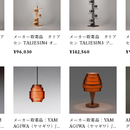
ア
メーカー取寄品 タリア
メーカー取寄品 タリア
メ
ー
セン TALIESIN4 オー
セン TALIESIN3 ブラ
セ
k
ク 322S7503 / Frank
ック 322S7348 / Fran
ッ
¥96,030
¥142,560
¥
ag
Lloyd Wright / yamag
k Lloyd Wright / yam
k
iwa（ヤマギワ）
agiwa（ヤマギワ）
a
M
メーカー取寄品：YAM
メーカー取寄品：YAM
A
/
AGIWA（ヤマギワ）/
AGIWA（ヤマギワ）/
グ