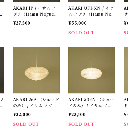
ノ
AKARI 1P / イサム ノ
AKARI UF1-XN / イサ
A
h
グチ（Isamu Noguch
ム ノグチ（Isamu Nog
サ
i) / オゼキ（尾関）
uchi) / オゼキ（尾関）
o
¥27,500
¥55,000
¥
関
SOLD OUT
S
 ノ
AKARI 26A （シェード
AKARI 50EN （シェー
A
h
のみ） / イサム ノグチ
ドのみ） / イサム ノグ
ド
（Isamu Noguchi) /
チ（Isamu Noguchi) /
チ
¥22,000
¥23,100
¥
オゼキ（尾関）
オゼキ（尾関）
オ
SOLD OUT
SOLD OUT
S