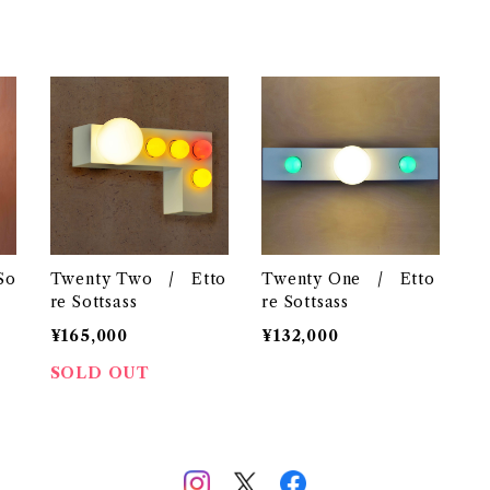
So
Twenty Two / Etto
Twenty One / Etto
re Sottsass
re Sottsass
¥165,000
¥132,000
SOLD OUT