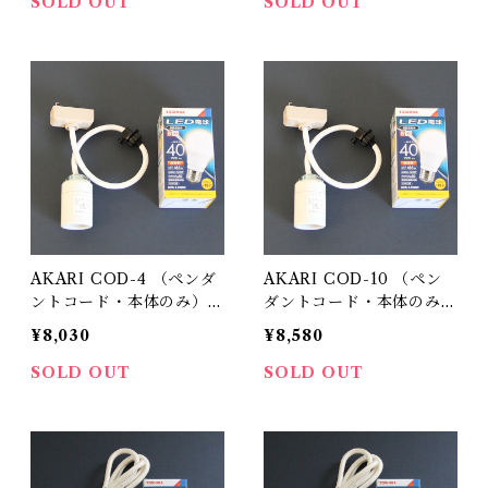
SOLD OUT
SOLD OUT
AKARI COD-4 （ペンダ
AKARI COD-10 （ペン
ントコード・本体のみ）
ダントコード・本体のみ）
COA-3代替品 / イサム ノ
COA-10代替品 / イサム
¥8,030
¥8,580
グチ（Isamu Noguchi) /
ノグチ（Isamu Noguch
オゼキ（尾関）
i) / オゼキ（尾関）
SOLD OUT
SOLD OUT