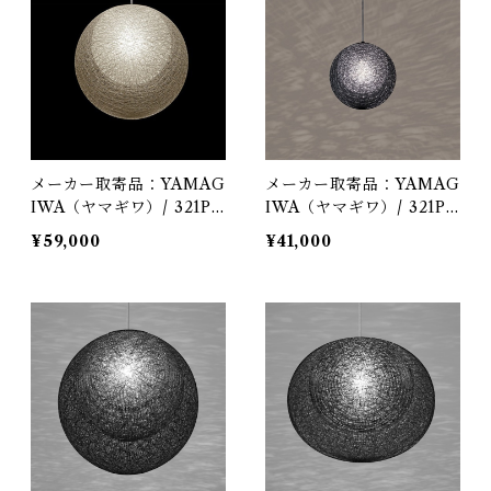
メーカー取寄品：YAMAG
メーカー取寄品：YAMAG
IWA（ヤマギワ）/ 321P2
IWA（ヤマギワ）/ 321P2
911W / MAYUHANA（マ
948B / MAYUHANA（マ
¥59,000
¥41,000
ユハナ）二重Φ360mm ホ
ユハナ）mini ブラック /
ワイト / 伊東 豊雄（イト
伊東 豊雄（イトウトヨ
ウトヨオ・TOYO ITO）/
オ・TOYO ITO）/ ペン
ペンダント照明
ダント照明