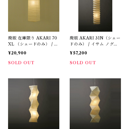
廃版 在庫限り AKARI 70
廃版 AKARI 31N（シェー
XL （シェードのみ） / イ
ドのみ） / イサム ノグチ
サム ノグチ（Isamu Nog
（Isamu Noguchi) / オ
¥20,900
¥57,200
uchi) / オゼキ（尾関）
ゼキ（尾関）
SOLD OUT
SOLD OUT