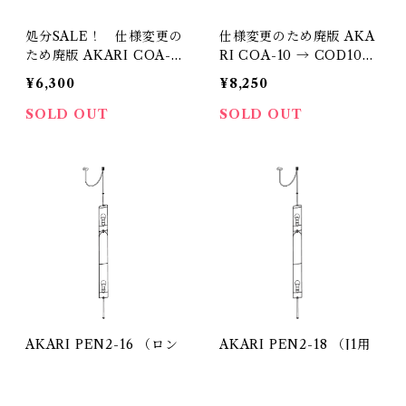
処分SALE！ 仕様変更の
仕様変更のため廃版 AKA
ため廃版 AKARI COA-3
RI COA-10 → COD10に
→ COD4に変更になりま
変更になります。 （ペン
¥6,300
¥8,250
す。 （ペンダントコー
ダントコード・本体のみ）
ド・本体のみ） / イサム
/ イサム ノグチ（Isamu
SOLD OUT
SOLD OUT
ノグチ（Isamu Noguch
Noguchi) / オゼキ（尾
i) / オゼキ（尾関）
関）
AKARI PEN2-16 （ロン
AKARI PEN2-18 （J1用
グペンダント用本体） /
本体） / イサム ノグチ（I
イサム ノグチ（Isamu N
samu Noguchi) / オゼキ
¥48,400
¥48,400
oguchi) / オゼキ（尾関）
（尾関）