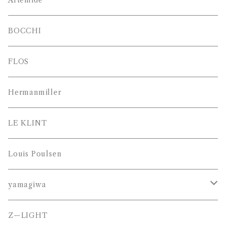
Artemide
BOCCHI
FLOS
Hermanmiller
LE KLINT
Louis Poulsen
yamagiwa
JAKOBSSON （ヤコブソン）
ZーLIGHT