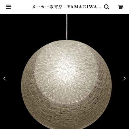
メーカー取寄品：YAMAGIWA
（ヤマギワ）/ 321P2910W / MA
YUHANA（マユハナ）二重Φ430
mm ホワイト / 伊東 豊雄（イトウ
トヨオ・TOYO ITO）/ ペンダン
ト照明 | Lighting Art Gallery
(照明 ・ インテリア・家具）