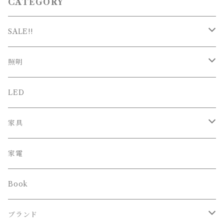
CATEGORY
SALE!!
SALE
照明
新春SALE
シーリング
LED
ペンダント
家具
スタンド
オフィスチェア
家電
ブラケット
Book
その他
ブランド