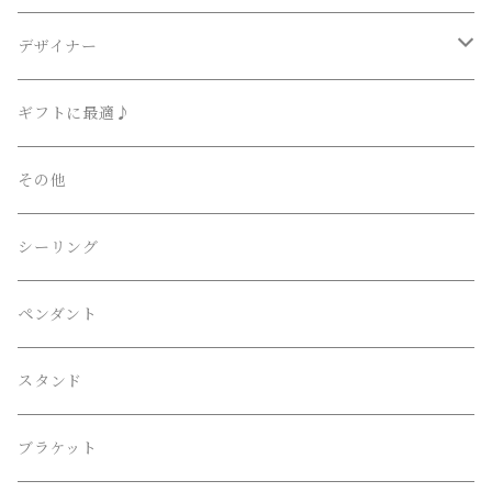
Lighting Art Gallery
デザイナー
AKARI （尾関・オゼキ）
Ettore Sottsass / エットレ・ソットサス
ギフトに最適♪
Artemide （アルテミデ）
Isamu Noguchi / イサム・ノグチ
その他
FLOS （フロス）
Philippe Starck / フィリップ・スタルク
シーリング
Herman Miller （ハーマンミラー）
伊東豊雄 / Toyo・Ito
ペンダント
LE KLINT （レクリント）
吉田五十八 / Isoya・Yoshida
スタンド
Louis Poulsen （ルイスポールセン）
Frank Lloyd Wright ﾌﾗﾝｸﾛｲﾄﾞﾗｲﾄ
ブラケット