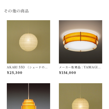
on / ペンダント照明
ント照明
その他の商品
AKARI 55D （シェードの
メーカー取寄品：YAMAGIW
み） / イサム ノグチ（Isamu
A（ヤマギワ）/ 323L1016-3
¥25,300
¥154,000
Noguchi) / オゼキ（尾関）
20X-232 / Jakobsson Lamp
（ヤコブソンランプ）パインφ
605mm / Hans-Agne Jakob
sson / シーリング照明