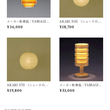
メーカー取寄品：YAMAGIW
AKARI 30D （シェードの
A（ヤマギワ）/ 323F-216 / J
み） / イサム ノグチ（Isamu
¥36,000
¥18,700
akobsson Lamp（ヤコブソン
Noguchi) / オゼキ（尾関）
ランプ）パインφ170mm / Ha
ns-Agne Jakobsson / ペンダ
ント照明
AKARI 37D （シェードの
メーカー取寄品：YAMAGIW
み） / イサム ノグチ（Isamu
A（ヤマギワ）/ 323S2746 / J
¥19,800
¥51,000
Noguchi) / オゼキ（尾関）
akobsson Lamp（ヤコブソン
ランプ）パインφ125mm / Ha
ns-Agne Jakobsson / テーブ
ル照明