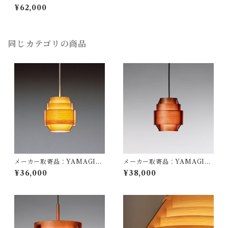
A（ヤマギワ）/ 321P2910W
¥62,000
/ MAYUHANA（マユハナ）
二重Φ430mm ホワイト / 伊東
豊雄（イトウトヨオ・TOYO I
TO）/ ペンダント照明
同じカテゴリの商品
メーカー取寄品：YAMAGIW
メーカー取寄品：YAMAGIW
A（ヤマギワ）/ 323F-216 / J
A（ヤマギワ）/ 323F-216H /
¥36,000
¥38,000
akobsson Lamp（ヤコブソン
Jakobsson Lamp（ヤコブソ
ランプ）パインφ170mm / Ha
ンランプ）ダークブラウンφ17
ns-Agne Jakobsson / ペンダ
0mm / Hans-Agne Jakobss
ント照明
on / ペンダント照明