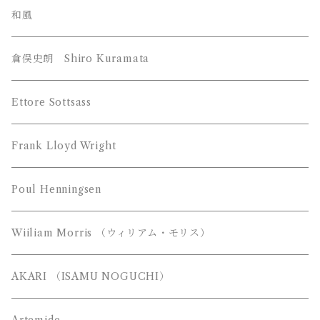
William Morris （ウィリアム モリス）
和風
YAMAGIWA （ヤマギワ）
倉俣史朗 Shiro Kuramata
JAKOBSSON （ヤコブソン）
Z-Light （山田照明）
Ettore Sottsass
MAYUHANA （マユハナ）
富士琺瑯（FUJI HORO）
Frank Lloyd Wright
都行燈（miyako andon）
Poul Henningsen
Wiiliam Morris （ウィリアム・モリス）
AKARI （ISAMU NOGUCHI）