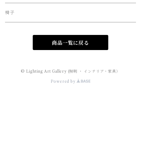
MAYUHANA （マユハナ）
椅子
商品一覧に戻る
© Lighting Art Gallery (照明 ・ インテリア・家具）
Powered by