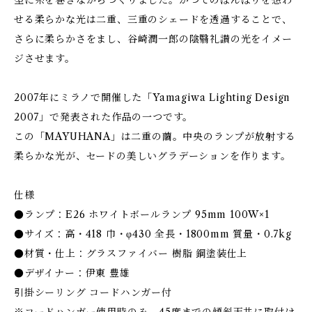
型に糸を巻きながらつくりました。かつてのぼんぼりを想わ
せる柔らかな光は二重、三重のシェードを透過することで、
さらに柔らかさをまし、谷崎潤一郎の陰翳礼讃の光をイメー
ジさせます。
2007年にミラノで開催した「Yamagiwa Lighting Design
2007」で発表された作品の一つです。
この「MAYUHANA」は二重の繭。中央のランプが放射する
柔らかな光が、セードの美しいグラデーションを作ります。
仕様
●ランプ：E26 ホワイトボールランプ 95mm 100W×1
●サイズ：高・418 巾・φ430 全長・1800mm 質量・0.7kg
●材質・仕上：グラスファイバー 樹脂 鋼塗装仕上
●デザイナー：伊東 豊雄
引掛シーリング コードハンガー付