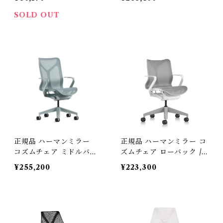
チェア（型番：DSW. BK
トカラー グラファイトベ
ULZFE8）
ース BBキャスター 樹脂
SOLD OUT
アーム （型番：AER1B23
DWALPG1G1G1BBBK2
3103）
正規品 ハーマンミラー
正規品 ハーマンミラー コ
コズムチェア ミドルバッ
ズムチェア ローバック /
ク グレイシャー / Herma
ホワイト＆ミネラル / Her
¥255,200
¥223,300
nmiller ( 型番：FLC352
manmiller (型番：FLC1
YFP DB3DB3DB3O2B8
42YFP9898VPRBKS845
4505）
03