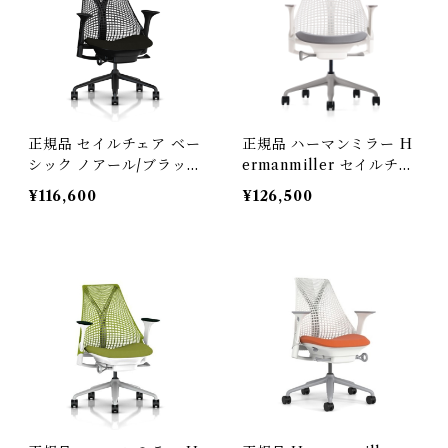
正規品 セイルチェア ベー
正規品 ハーマンミラー H
シック ノアール/ブラック
ermanmiller セイルチェ
AS-1 / Hermanmiller /
ア ベーシック / スタジオ
¥116,600
¥126,500
型番： AS1YA23HAN2B
ホワイト ・ フェザーグレ
KBBBKBK9119
ー AS-2 / 型番：AS1YA
23HAN265BB98631HA0
9