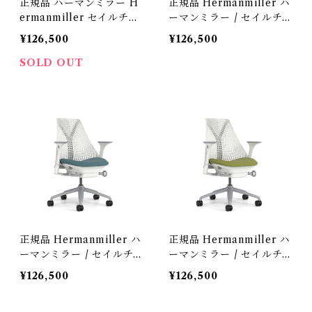
正規品 ハーマンミラー H
正規品 Hermanmiller ハ
ermanmiller セイルチェ
ーマンミラー / セイルチ
ア ベーシック グリーンア
ェア スタジオホワイト ス
¥126,500
¥126,500
ップル / アボカド AS-4
パイスAS-5 / AS1YA23H
型番：AS1YA23HAN26
AN265BB98639107
SOLD OUT
5BB79639108
正規品 Hermanmiller ハ
正規品 Hermanmiller ハ
ーマンミラー / セイルチ
ーマンミラー / セイルチ
ェア スタジオホワイト ピ
ェア スタジオホワイト /
¥126,500
¥126,500
ーコック AS-6 / AS1YA2
アボカド AS-7 / AS1YA2
3HAN265BB98631HA12
3HAN265BB98639108