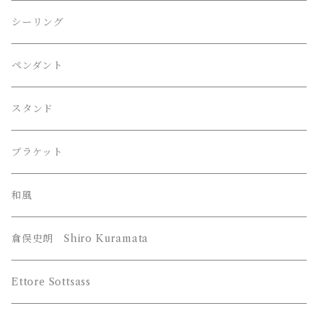
FLOS （フロス）
Philippe Starck / フィリップ・スタルク
シーリング
Herman Miller （ハーマンミラー）
伊東豊雄 / Toyo・Ito
ペンダント
LE KLINT （レクリント）
吉田五十八 / Isoya・Yoshida
スタンド
Louis Poulsen （ルイスポールセン）
Frank Lloyd Wright ﾌﾗﾝｸﾛｲﾄﾞﾗｲﾄ
ブラケット
William Morris （ウィリアム モリス）
和風
YAMAGIWA （ヤマギワ）
倉俣史朗 Shiro Kuramata
JAKOBSSON （ヤコブソン）
Z-Light （山田照明）
Ettore Sottsass