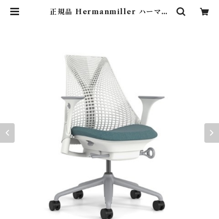
正規品 Hermanmiller ハーマン
ミラー / セイルチェア スタジオホワ
イト ピーコック AS-6 / AS1YA23
HAN265BB98631HA12 | Light
ing Art Gallery (照明 ・ インテ
リア・家具）