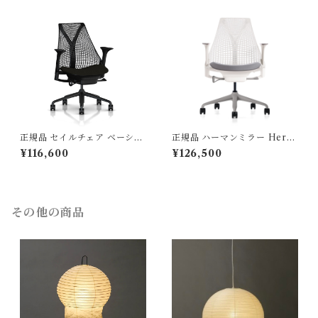
正規品 セイルチェア ベーシッ
正規品 ハーマンミラー Herm
ク ノアール/ブラック AS-1 /
anmiller セイルチェア ベーシ
¥116,600
¥126,500
Hermanmiller / 型番： AS1Y
ック / スタジオホワイト ・ フ
A23HAN2BKBBBKBK9119
ェザーグレー AS-2 / 型番：
AS1YA23HAN265BB98631
HA09
その他の商品