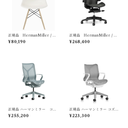
正規品 HermanMiller / ハ
正規品 HermanMiller / ア
ーマンミラー イームズプラ
ーロンチェア リマスタード B
¥80,190
¥268,400
スチックシェルサイドチェア
サイズ グラファイトカラー グ
（型番：DSW. BKULZFE
ラファイトベース BBキャスタ
8）
ー 樹脂アーム （型番：AER1
B23DWALPG1G1G1BBBK2
3103）
正規品 ハーマンミラー コズ
正規品 ハーマンミラー コズム
ムチェア ミドルバック グレイ
チェア ローバック / ホワイト
¥255,200
¥223,300
シャー / Hermanmiller ( 型
＆ミネラル / Hermanmiller
番：FLC352YFP DB3DB3D
(型番：FLC142YFP9898VP
B3O2B84505）
RBKS84503