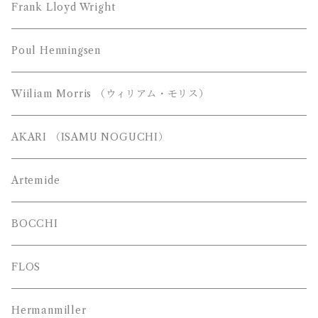
MAYUHANA （マユハナ）
富士琺瑯（FUJI HORO）
Frank Lloyd Wright
都行燈（miyako andon）
Poul Henningsen
Wiiliam Morris （ウィリアム・モリス）
AKARI （ISAMU NOGUCHI）
Artemide
BOCCHI
FLOS
Hermanmiller