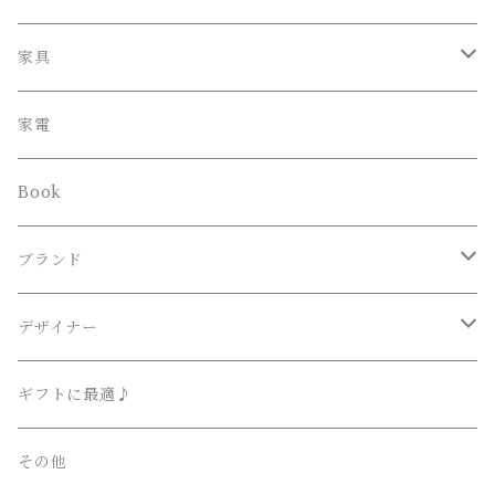
ペンダント
家具
スタンド
オフィスチェア
家電
ブラケット
Book
その他
ブランド
Lighting Art Gallery
デザイナー
AKARI （尾関・オゼキ）
Ettore Sottsass / エットレ・ソットサス
ギフトに最適♪
Artemide （アルテミデ）
Isamu Noguchi / イサム・ノグチ
その他