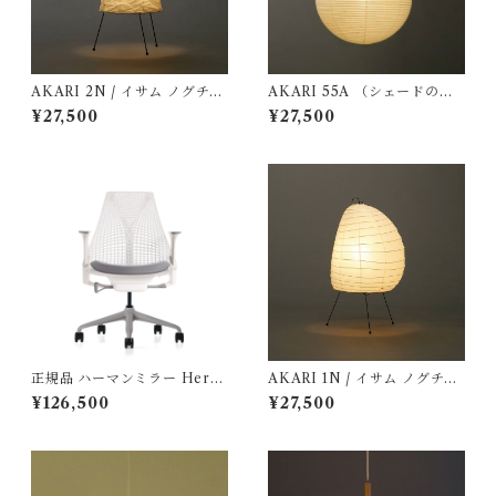
AKARI 2N / イサム ノグチ
AKARI 55A （シェードの
（Isamu Noguchi) / オゼキ
み） / イサム ノグチ（Isamu
¥27,500
¥27,500
（尾関）
Noguchi) / オゼキ（尾関）
正規品 ハーマンミラー Herm
AKARI 1N / イサム ノグチ（I
anmiller セイルチェア ベーシ
samu Noguchi) / オゼキ（尾
¥126,500
¥27,500
ック / スタジオホワイト ・ フ
関）
ェザーグレー AS-2 / 型番：
AS1YA23HAN265BB98631
HA09