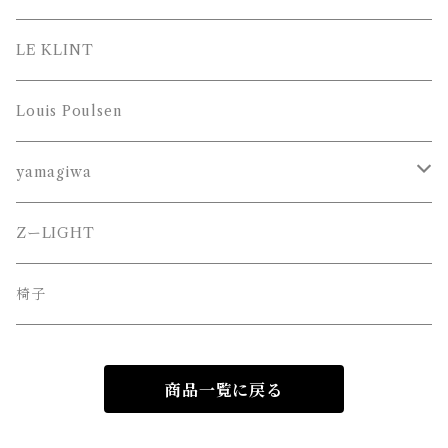
LE KLINT
Louis Poulsen
yamagiwa
JAKOBSSON （ヤコブソン）
ZーLIGHT
MAYUHANA （マユハナ）
椅子
商品一覧に戻る