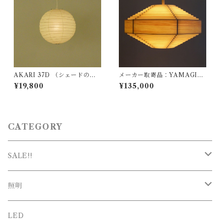
AKARI 37D （シェードの
メーカー取寄品：YAMAGIW
み） / イサム ノグチ（Isamu
A（ヤマギワ）/ 323F-221 / J
¥19,800
¥135,000
Noguchi) / オゼキ（尾関）
akobsson Lamp（ヤコブソン
ランプ）パインφ600mm / H
ans-Agne Jakobsson / ペン
ダント照明
CATEGORY
SALE!!
SALE
照明
新春SALE
シーリング
LED