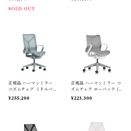
チェア（型番：DSW. BK
トカラー グラファイトベ
ULZFE8）
ース BBキャスター 樹脂
SOLD OUT
アーム （型番：AER1B23
DWALPG1G1G1BBBK2
3103）
正規品 ハーマンミラー
正規品 ハーマンミラー コ
コズムチェア ミドルバッ
ズムチェア ローバック /
ク グレイシャー / Herma
ホワイト＆ミネラル / Her
¥255,200
¥223,300
nmiller ( 型番：FLC352
manmiller (型番：FLC1
YFP DB3DB3DB3O2B8
42YFP9898VPRBKS845
4505）
03