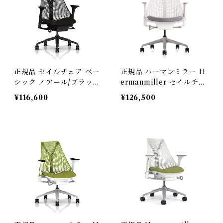
正規品 セイルチェア ベー
正規品 ハーマンミラー H
シック ノアール/ブラック
ermanmiller セイルチェ
AS-1 / Hermanmiller /
ア ベーシック / スタジオ
¥116,600
¥126,500
型番： AS1YA23HAN2B
ホワイト ・ フェザーグレ
KBBBKBK9119
ー AS-2 / 型番：AS1YA
23HAN265BB98631HA0
9