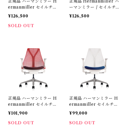
正規品 ハーマンミラー H
正規品 Hermanmiller ハ
ermanmiller セイルチェ
ーマンミラー / セイルチ
ア ベーシック グリーンア
ェア スタジオホワイト /
¥126,500
¥126,500
ップル / アボカド AS-4
アボカド AS-7 / AS1YA2
型番：AS1YA23HAN26
3HAN265BB98639108
SOLD OUT
5BB79639108
正規品 ハーマンミラー H
正規品 ハーマンミラー H
ermanmiller セイルチェ
ermanmiller セイルチェ
ア ベーシック レッド / ル
ア ベーシック スタジオホ
¥101,900
¥99,000
ージュ AS1YA23HAN265
ワイト / プール AS1YA23
BBRO829112
HAN265BB98639106
SOLD OUT
SOLD OUT