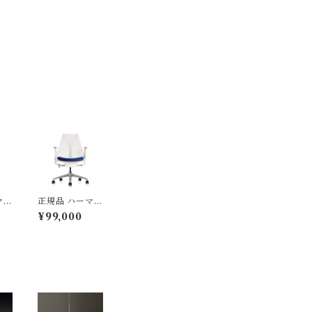
マン
正規品 ハーマン
ma
ミラー Herma
¥99,000
イル
nmiller セイル
シッ
チェア ベーシッ
ルー
ク スタジオホワ
23
イト / プール A
BR
S1YA23HAN2
65BB9863910
6