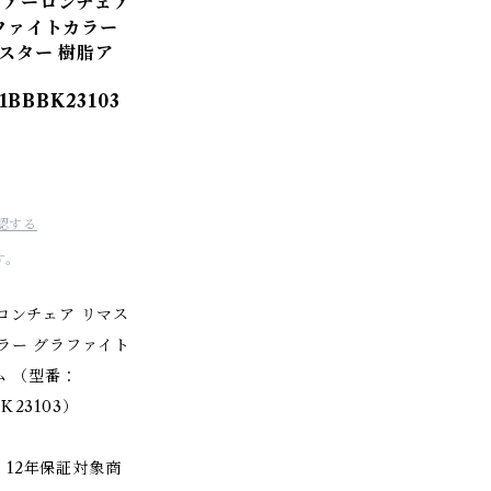
 / アーロンチェア
ファイトカラー
スター 樹脂ア
1BBBK23103
認する
す。
アーロンチェア リマス
ラー グラファイト
ム （型番：
K23103）
12年保証対象商