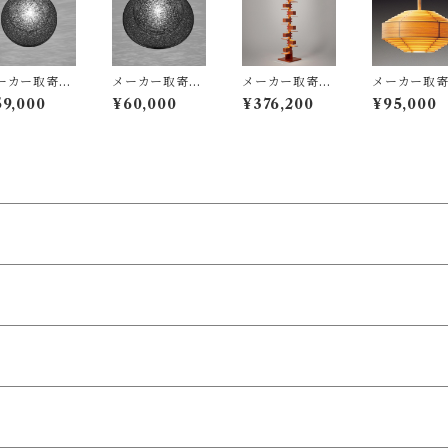
ーカー取寄
メーカー取寄
メーカー取寄
メーカー取
：YAMAGI
品：YAMAGI
品 タリアセン
品：YAMAG
59,000
¥60,000
¥376,200
¥95,000
A（ヤマギ
WA（ヤマギ
TALIESIN® 2
WA（ヤマギ
/ 321P2911
ワ）/ 321P291
322S7263（旧
ワ）/ 323F-
/ MAYUHA
2B / MAYUH
型番S2309） /
2 / Jakobss
A（マユハ
ANA（マユハ
フランクロイド
Lamp（ヤコ
）二重Φ360
ナ）二重Φ470
ライト Frank L
ソンランプ
m ブラック /
mm ブラック /
loyd Wright /
インφ480mm
東 豊雄（イト
伊東 豊雄（イト
yamagiwa（ヤ
Hans-Agne 
トヨオ・TOY
ウトヨオ・TOY
マギワ）
kobsson /
ITO）/ ペン
O ITO）/ ペン
ダント照明
ント照明
ダント照明