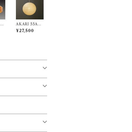
寄
AKARI 55A
I
（シェードの
¥27,500
み） / イサム ノ
22
グチ（Isamu N
on
oguchi) / オゼ
ブ
キ（尾関）
）パ
 /
Ja
 ペン