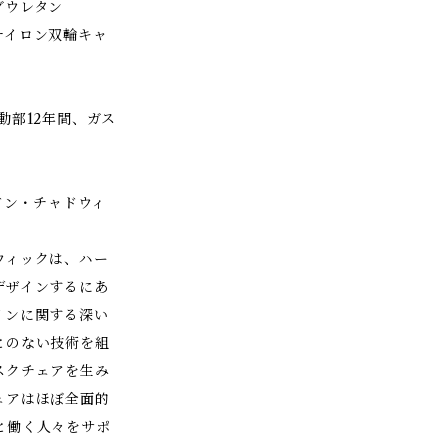
グウレタン
ナイロン双輪キャ
動部12年間、ガス
ドン・チャドウィ
ウィックは、ハー
デザインするにあ
インに関する深い
とのない技術を組
スクチェアを生み
ェアはほぼ全面的
と働く人々をサポ