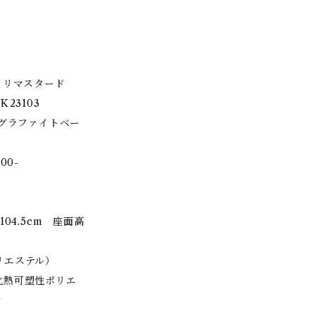
ェア リマスタード
K23103
 グラファイトベー
00-
-104.5cm 座面高
リエステル）
化熱可塑性ポリエ
ン