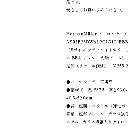
品です。
安心してお買い求めください。
HermanMiller アーロンチ
AER1B23DWALPG1G1G1BBB
（Bサイズ グラファイトカラー
ス BBキャスター 樹脂アーム）
定価（リセール価格）：￥255,2
●ハーマンミラー正規品
●幅66.0 奥行67.5 高さ93.0
40.5-52.0cm
●背・座面：ペリクル（弾性ポ
背部・座部フレーム：ガラス強
ステル、ガラス繊維入りナイロ