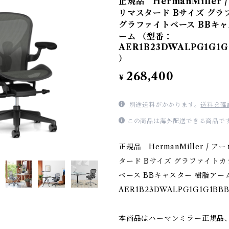
正規品 HermanMiller
リマスタード Bサイズ グラ
グラファイトベース BBキャ
ーム （型番：
AER1B23DWALPG1G1G
）
268,400
¥
別途送料がかかります。
送料を確
この商品は海外配送できる商品で
正規品 HermanMiller / 
タード Bサイズ グラファイトカ
ベース BBキャスター 樹脂アー
AER1B23DWALPG1G1G1BBB
本商品はハーマンミラー正規品、