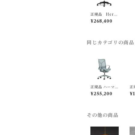
正規品 Herm
anMiller / アー
¥268,400
ロンチェア リマ
スタード Bサイ
ズ グラファイト
カラー グラファ
イトベース BB
同じカテゴリの商品
キャスター 樹脂
アーム （型番：
AER1B23DWA
LPG1G1G1BB
BK23103）
正規品 ハーマン
正
ミラー コズム
ェ
¥255,200
¥1
チェア ミドルバ
ノ
ック グレイシャ
ック
ー / Hermanmi
rm
ller ( 型番：FL
型
C352YFP DB
3
その他の商品
3DB3DB3O2B
BK
84505）