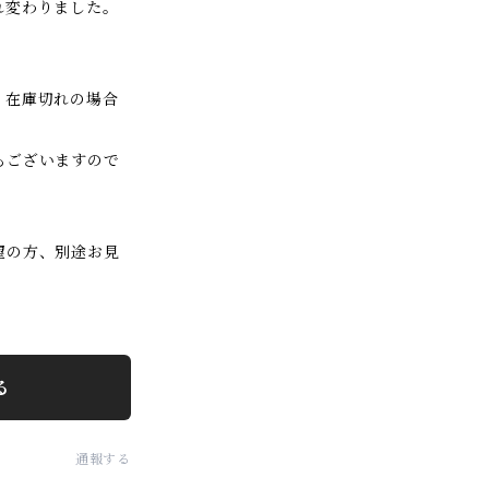
れ変わりました。
、在庫切れの場合
ございますので
望の方、別途お見
。
る
通報する