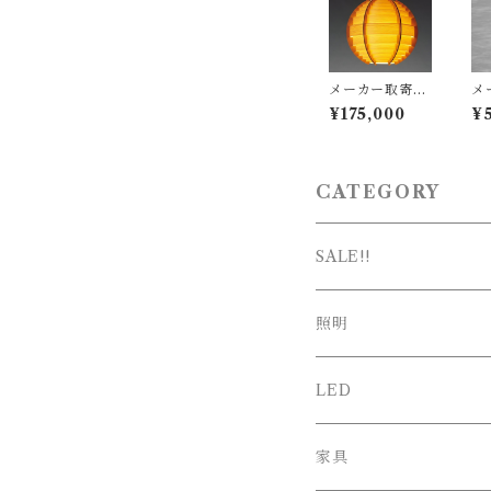
メーカー取寄
メ
品：YAMAGI
品
¥175,000
¥
WA（ヤマギ
W
ワ）/ 323F-22
ワ）
4 / Jakobsson
B 
Lamp（ヤコブ
N
ソンランプ）パ
ナ
CATEGORY
インφ600mm /
m
Hans-Agne Ja
伊
kobsson / ペン
ウ
ダント照明
O 
SALE!!
ダ
SALE
照明
新春SALE
シーリング
LED
ペンダント
家具