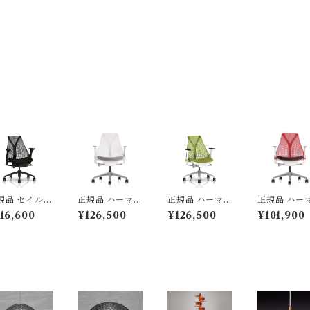
規品 セイルチ
正規品 ハーマン
正規品 ハーマン
正規品 ハー
ア ベーシック
ミラー Herma
ミラー Herma
ミラー Her
16,600
¥126,500
¥126,500
¥101,900
アール/ブラ
nmiller セイル
nmiller セイル
nmiller セ
 AS-1 / He
チェア ベーシッ
チェア ベーシッ
チェア ベー
anmiller /
ク / スタジオホ
ク グリーンアッ
ク レッド / 
番： AS1YA2
ワイト ・ フェ
プル / アボカド
ジュ AS1YA
HAN2BKBB
ザーグレー AS-
AS-4 型番：
HAN265B
BK9119
2 / 型番：AS
AS1YA23HAN
O829112
1YA23HAN26
265BB796391
5BB98631HA
08
09