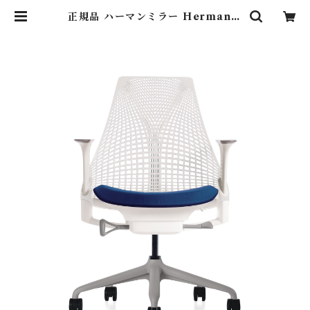
正規品 ハーマンミラー Hermanm
iller セイルチェア ベーシック ス
タジオホワイト / プール AS1YA23
HAN265BB98639106 | Lightin
g Art Gallery (照明 ・ インテリ
ア・家具）