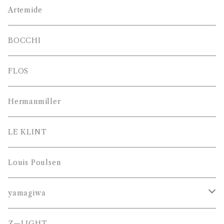
Artemide
BOCCHI
FLOS
Hermanmiller
LE KLINT
Louis Poulsen
yamagiwa
JAKOBSSON （ヤコブソン）
ZーLIGHT