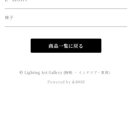
MAYUHANA （マユハナ）
椅子
商品一覧に戻る
© Lighting Art Gallery (照明 ・ インテリア・家具）
Powered by