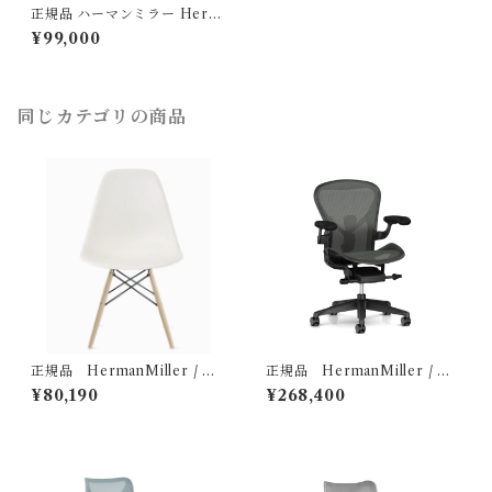
正規品 ハーマンミラー Herm
anmiller セイルチェア ベーシ
¥99,000
ック スタジオホワイト / プー
ル AS1YA23HAN265BB986
39106
同じカテゴリの商品
正規品 HermanMiller / ハ
正規品 HermanMiller / ア
ーマンミラー イームズプラ
ーロンチェア リマスタード B
¥80,190
¥268,400
スチックシェルサイドチェア
サイズ グラファイトカラー グ
（型番：DSW. BKULZFE
ラファイトベース BBキャスタ
8）
ー 樹脂アーム （型番：AER1
B23DWALPG1G1G1BBBK2
3103）