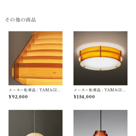
A23HAN2BKBBBKBK9119
ェザーグレー AS-2 / 型番：
AS1YA23HAN265BB98631
HA09
その他の商品
メーカー取寄品：YAMAGIW
メーカー取寄品：YAMAGIW
A（ヤマギワ）/ 323F-217 / J
A（ヤマギワ）/ 323L1016-3
¥92,000
¥154,000
akobsson Lamp（ヤコブソン
20X-232 / Jakobsson Lamp
ランプ）パインφ540mm / Ha
（ヤコブソンランプ）パインφ
ns-Agne Jakobsson / ペンダ
605mm / Hans-Agne Jakob
ント照明
sson / シーリング照明