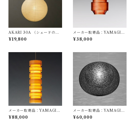
AKARI 30A （シェードの
メーカー取寄品：YAMAGIW
み） / イサム ノグチ（Isamu
A（ヤマギワ）/ 323F-216H /
¥19,800
¥38,000
Noguchi) / オゼキ（尾関）
Jakobsson Lamp（ヤコブソ
ンランプ）ダークブラウンφ17
0mm / Hans-Agne Jakobss
on / ペンダント照明
メーカー取寄品：YAMAGIW
メーカー取寄品：YAMAGIW
A（ヤマギワ）/ 323F-227 / J
A（ヤマギワ）/ 321P2912B /
¥88,000
¥60,000
akobsson Lamp（ヤコブソン
MAYUHANA（マユハナ）二
ランプ）パインφ200mm / Ha
重Φ470mm ブラック / 伊東
ns-Agne Jakobsson / ペンダ
豊雄（イトウトヨオ・TOYO I
ント照明
TO）/ ペンダント照明