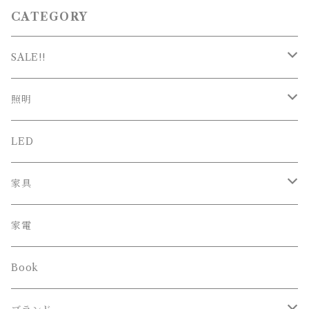
CATEGORY
SALE!!
SALE
照明
新春SALE
シーリング
LED
ペンダント
家具
スタンド
オフィスチェア
家電
ブラケット
Book