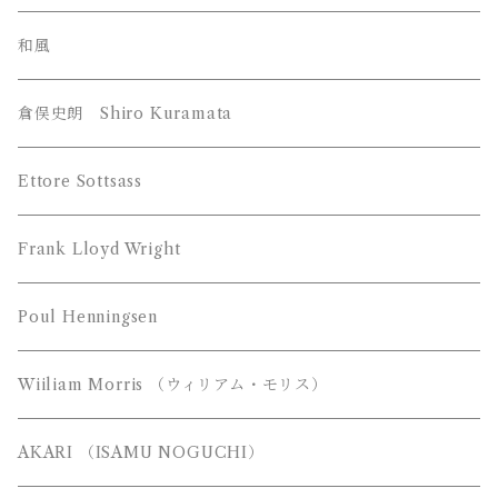
William Morris （ウィリアム モリス）
和風
YAMAGIWA （ヤマギワ）
倉俣史朗 Shiro Kuramata
JAKOBSSON （ヤコブソン）
Z-Light （山田照明）
Ettore Sottsass
MAYUHANA （マユハナ）
富士琺瑯（FUJI HORO）
Frank Lloyd Wright
都行燈（miyako andon）
Poul Henningsen
Wiiliam Morris （ウィリアム・モリス）
AKARI （ISAMU NOGUCHI）