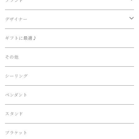
その他
ブランド
Lighting Art Gallery
デザイナー
AKARI （尾関・オゼキ）
Ettore Sottsass / エットレ・ソットサス
ギフトに最適♪
Artemide （アルテミデ）
Isamu Noguchi / イサム・ノグチ
その他
FLOS （フロス）
Philippe Starck / フィリップ・スタルク
シーリング
Herman Miller （ハーマンミラー）
伊東豊雄 / Toyo・Ito
ペンダント
LE KLINT （レクリント）
吉田五十八 / Isoya・Yoshida
スタンド
Louis Poulsen （ルイスポールセン）
Frank Lloyd Wright ﾌﾗﾝｸﾛｲﾄﾞﾗｲﾄ
ブラケット