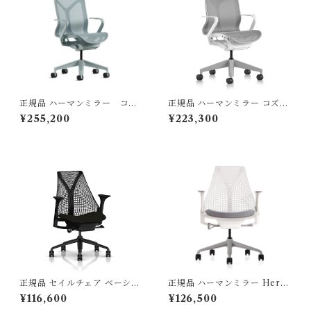
正規品 ハーマンミラー コズ
正規品 ハーマンミラー コズム
ムチェア ミドルバック グレイ
チェア ローバック / ホワイト
¥255,200
¥223,300
シャー / Hermanmiller ( 型
＆ミネラル / Hermanmiller
番：FLC352YFP DB3DB3D
(型番：FLC142YFP9898VP
B3O2B84505）
RBKS84503
正規品 セイルチェア ベーシッ
正規品 ハーマンミラー Herm
ク ノアール/ブラック AS-1 /
anmiller セイルチェア ベーシ
¥116,600
¥126,500
Hermanmiller / 型番： AS1Y
ック / スタジオホワイト ・ フ