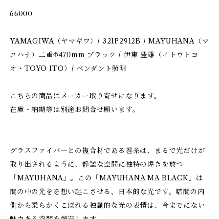
66000
YAMAGIWA（ヤマギワ）/ 321P2912B / MAYUHANA（マ
ユハナ）二重Φ470mm ブラック / 伊東 豊雄（イトウトヨ
オ・TOYO ITO）/ ペンダント照明
こちらの商品はメーカー取り寄せになります。
在庫・納期等は別途お問合せ願います。
グラスファイバーとの複合材である巻糸は、まるで光だけが
取り出されるように、静謐な空間に独特の煌きを放つ
「MAYUHANA」。この「MAYUHANA MA BLACK」は
闇の中の光をを想い起こさせる、日本的な光です。暗闇の内
側から柔らかくこぼれる独創的な光の表情は、今までにない