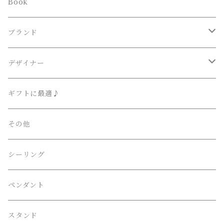
ブラケット
Book
その他
ブランド
Lighting Art Gallery
デザイナー
AKARI （尾関・オゼキ）
Ettore Sottsass / エットレ・ソットサス
ギフトに最適♪
Artemide （アルテミデ）
Isamu Noguchi / イサム・ノグチ
その他
FLOS （フロス）
Philippe Starck / フィリップ・スタルク
シーリング
Herman Miller （ハーマンミラー）
伊東豊雄 / Toyo・Ito
ペンダント
LE KLINT （レクリント）
吉田五十八 / Isoya・Yoshida
スタンド