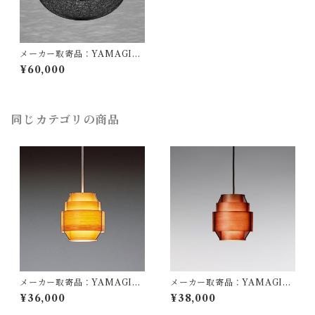
メーカー取寄品：YAMAGIW
A（ヤマギワ）/ 321P2912B /
¥60,000
MAYUHANA（マユハナ）二
重Φ470mm ブラック / 伊東
豊雄（イトウトヨオ・TOYO I
TO）/ ペンダント照明
同じカテゴリの商品
メーカー取寄品：YAMAGIW
メーカー取寄品：YAMAGIW
A（ヤマギワ）/ 323F-216 / J
A（ヤマギワ）/ 323F-216H /
¥36,000
¥38,000
akobsson Lamp（ヤコブソン
Jakobsson Lamp（ヤコブソ
ランプ）パインφ170mm / Ha
ンランプ）ダークブラウンφ17