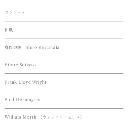
Louis Poulsen （ルイスポールセン）
Frank Lloyd Wright ﾌﾗﾝｸﾛｲﾄﾞﾗｲﾄ
ブラケット
William Morris （ウィリアム モリス）
和風
YAMAGIWA （ヤマギワ）
倉俣史朗 Shiro Kuramata
JAKOBSSON （ヤコブソン）
Z-Light （山田照明）
Ettore Sottsass
MAYUHANA （マユハナ）
富士琺瑯（FUJI HORO）
Frank Lloyd Wright
都行燈（miyako andon）
Poul Henningsen
Wiiliam Morris （ウィリアム・モリス）