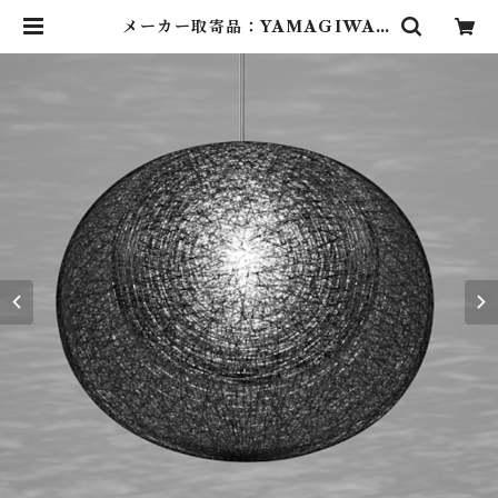
メーカー取寄品：YAMAGIWA
（ヤマギワ）/ 321P2912B / MAY
UHANA（マユハナ）二重Φ470m
m ブラック / 伊東 豊雄（イトウト
ヨオ・TOYO ITO）/ ペンダント
照明 | Lighting Art Gallery (照
明 ・ インテリア・家具）