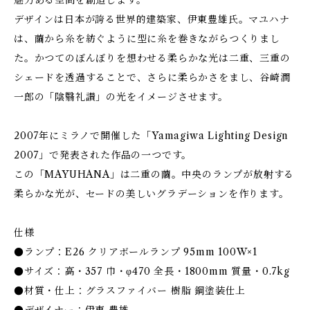
魅力ある空間を創造します。
デザインは日本が誇る世界的建築家、伊東豊雄氏。マユハナ
は、繭から糸を紡ぐように型に糸を巻きながらつくりまし
た。かつてのぼんぼりを想わせる柔らかな光は二重、三重の
シェードを透過することで、さらに柔らかさをまし、谷崎潤
一郎の「陰翳礼讃」の光をイメージさせます。
2007年にミラノで開催した「Yamagiwa Lighting Design
2007」で発表された作品の一つです。
この「MAYUHANA」は二重の繭。中央のランプが放射する
柔らかな光が、セードの美しいグラデーションを作ります。
仕様
●ランプ：E26 クリアボールランプ 95mm 100W×1
●サイズ：高・357 巾・φ470 全長・1800mm 質量・0.7kg
●材質・仕上：グラスファイバー 樹脂 鋼塗装仕上