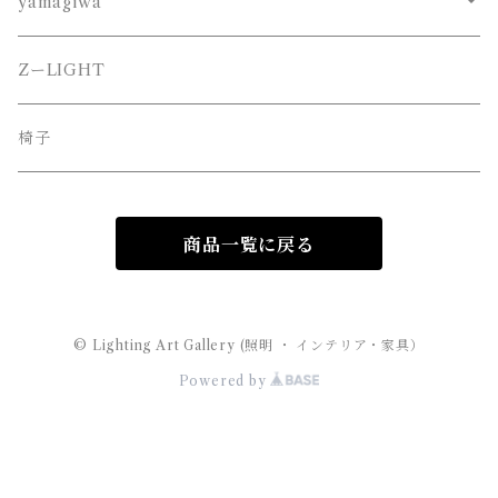
yamagiwa
JAKOBSSON （ヤコブソン）
ZーLIGHT
MAYUHANA （マユハナ）
椅子
商品一覧に戻る
© Lighting Art Gallery (照明 ・ インテリア・家具）
Powered by