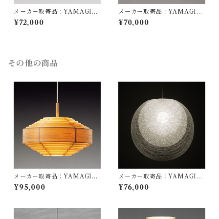
メーカー取寄品：YAMAGIW
メーカー取寄品：YAMAGIW
A（ヤマギワ）/ 323F-218H /
A（ヤマギワ）/ 323F-218 / J
¥72,000
¥70,000
Jakobsson Lamp（ヤコブソ
akobsson Lamp（ヤコブソン
ンランプ）ダークブラウンφ44
ランプ）パインφ440mm / Ha
0mm / Hans-Agne Jakobss
ns-Agne Jakobsson / ペンダ
on / ペンダント照明
ント照明
その他の商品
メーカー取寄品：YAMAGIW
メーカー取寄品：YAMAGIW
A（ヤマギワ）/ 323F-222 / J
A（ヤマギワ）/ 321P2909W
¥95,000
¥76,000
akobsson Lamp（ヤコブソン
/ MAYUHANA（マユハナ）
ランプ）パインφ480mm / Ha
三重Φ500mm ホワイト / 伊東
ns-Agne Jakobsson / ペンダ
豊雄（イトウトヨオ・TOYO I
ント照明
TO）/ ペンダント照明