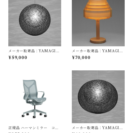
メーカー取寄品：YAMAGIW
メーカー取寄品：YAMAGIW
A（ヤマギワ）/ 321P2911B /
A（ヤマギワ）/ 323S7339 / J
¥59,000
¥70,000
MAYUHANA（マユハナ）二
akobsson Lamp（ヤコブソン
重Φ360mm ブラック / 伊東
ランプ）パインφ360mm / Ha
豊雄（イトウトヨオ・TOYO I
ns-Agne Jakobsson / テーブ
TO）/ ペンダント照明
ル照明
正規品 ハーマンミラー コズ
メーカー取寄品：YAMAGIW
ムチェア ミドルバック グレイ
A（ヤマギワ）/ 321P2912B /