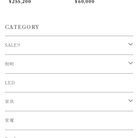
¥255,200
¥60,000
シャー / Hermanmiller ( 型
MAYUHANA（マユハナ）二
番：FLC352YFP DB3DB3D
重Φ470mm ブラック / 伊東
B3O2B84505）
豊雄（イトウトヨオ・TOYO I
TO）/ ペンダント照明
CATEGORY
SALE!!
SALE
照明
新春SALE
シーリング
LED
ペンダント
家具
スタンド
オフィスチェア
家電