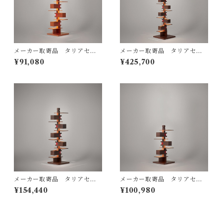
メーカー取寄品 タリアセン
メーカー取寄品 タリアセン
Frank Lloyd Wright / TALI
TALIESIN® 2 （322S726
¥91,080
¥425,700
ESIN4 チェリー 322S7316 /
4） / Frank Lloyd Wright /
yamagiwa(ヤマギワ）
yamagiwa（ヤマギワ）
メーカー取寄品 タリアセン
メーカー取寄品 タリアセン
TALIESIN3 ウォルナット 32
Frank Lloyd Wright / TALI
¥154,440
¥100,980
2S7265（S2311H）/ Frank
ESIN4 ウォルナット S7317 /
Lloyd Wright / yamagiwa
yamagiwa(ヤマギワ）
（ヤマギワ）