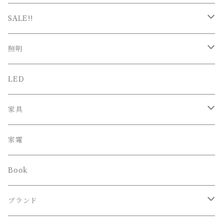
SALE!!
SALE
照明
新春SALE
シーリング
LED
ペンダント
家具
スタンド
オフィスチェア
家電
ブラケット
Book
その他
ブランド