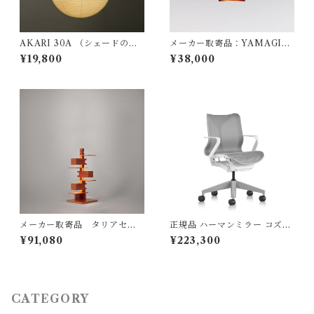
AKARI 30A （シェードの
メーカー取寄品：YAMAGIW
み） / イサム ノグチ（Isamu
A（ヤマギワ）/ 323F-216H /
¥19,800
¥38,000
Noguchi) / オゼキ（尾関）
Jakobsson Lamp（ヤコブソ
ンランプ）ダークブラウンφ17
0mm / Hans-Agne Jakobss
on / ペンダント照明
メーカー取寄品 タリアセン
正規品 ハーマンミラー コズム
Frank Lloyd Wright / TALI
チェア ローバック / ホワイト
¥91,080
¥223,300
ESIN4 チェリー 322S7316 /
＆ミネラル / Hermanmiller
yamagiwa(ヤマギワ）
(型番：FLC142YFP9898VP
RBKS84503
CATEGORY