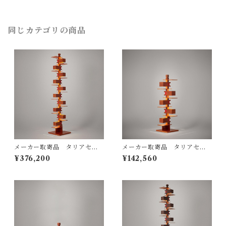
yamagiwa（ヤマギワ）
同じカテゴリの商品
メーカー取寄品 タリアセン
メーカー取寄品 タリアセン
TALIESIN® 2 322S7263
TALIESIN3 チェリー 型番32
¥376,200
¥142,560
（旧型番S2309） / フランク
2S2311 / Frank Lloyd Wrigh
ロイドライト Frank Lloyd W
t / yamagiwa（ヤマギワ）
right / yamagiwa（ヤマギ
ワ）