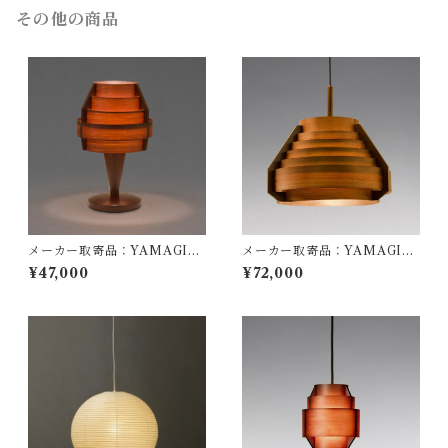
その他の商品
メーカー取寄品：YAMAGIW
メーカー取寄品：YAMAGIW
A（ヤマギワ）/ 323S2517H /
A（ヤマギワ）/ 323F-218H /
¥47,000
¥72,000
Jakobsson Lamp（ヤコブソ
Jakobsson Lamp（ヤコブソ
ンランプ）ダークブラウン φ1
ンランプ）ダークブラウンφ44
50mm / Hans-Agne Jakobs
0mm / Hans-Agne Jakobss
son / テーブル照明
on / ペンダント照明