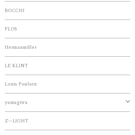
BOCCHI
FLOS
Hermanmiller
LE KLINT
Louis Poulsen
yamagiwa
JAKOBSSON （ヤコブソン）
ZーLIGHT