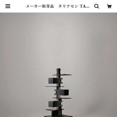
メーカー取寄品 タリアセン TALI
ESIN4 ブラック 322S7349 / Fra
nk Lloyd Wright / yamagiwa
（ヤマギワ） | Lighting Art Gal
lery (照明 ・ インテリア・家具）