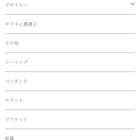
Lighting Art Gallery
デザイナー
AKARI （尾関・オゼキ）
Ettore Sottsass / エットレ・ソットサス
ギフトに最適♪
Artemide （アルテミデ）
Isamu Noguchi / イサム・ノグチ
その他
FLOS （フロス）
Philippe Starck / フィリップ・スタルク
シーリング
Herman Miller （ハーマンミラー）
伊東豊雄 / Toyo・Ito
ペンダント
LE KLINT （レクリント）
吉田五十八 / Isoya・Yoshida
スタンド
Louis Poulsen （ルイスポールセン）
Frank Lloyd Wright ﾌﾗﾝｸﾛｲﾄﾞﾗｲﾄ
ブラケット
William Morris （ウィリアム モリス）
和風