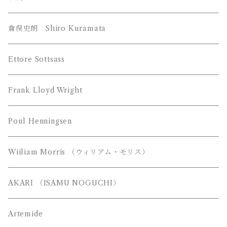
YAMAGIWA （ヤマギワ）
倉俣史朗 Shiro Kuramata
JAKOBSSON （ヤコブソン）
Z-Light （山田照明）
Ettore Sottsass
MAYUHANA （マユハナ）
富士琺瑯（FUJI HORO）
Frank Lloyd Wright
都行燈（miyako andon）
Poul Henningsen
Wiiliam Morris （ウィリアム・モリス）
AKARI （ISAMU NOGUCHI）
Artemide