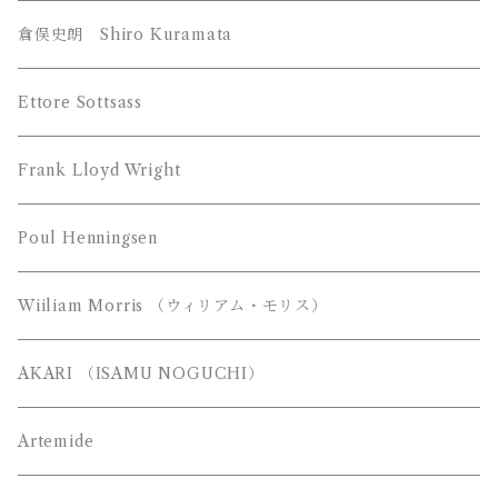
YAMAGIWA （ヤマギワ）
倉俣史朗 Shiro Kuramata
JAKOBSSON （ヤコブソン）
Z-Light （山田照明）
Ettore Sottsass
MAYUHANA （マユハナ）
富士琺瑯（FUJI HORO）
Frank Lloyd Wright
都行燈（miyako andon）
Poul Henningsen
Wiiliam Morris （ウィリアム・モリス）
AKARI （ISAMU NOGUCHI）
Artemide