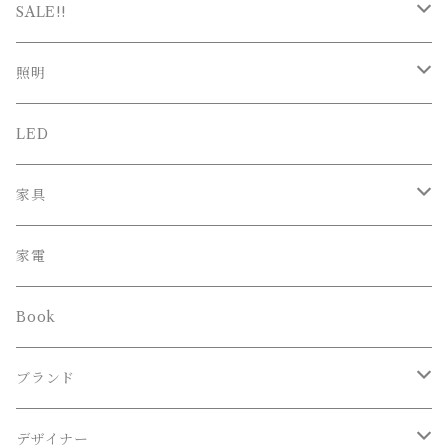
SALE!!
SALE
照明
新春SALE
シーリング
LED
ペンダント
家具
スタンド
オフィスチェア
家電
ブラケット
Book
その他
ブランド
Lighting Art Gallery
デザイナー