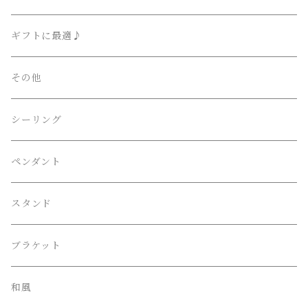
AKARI （尾関・オゼキ）
Ettore Sottsass / エットレ・ソットサス
ギフトに最適♪
Artemide （アルテミデ）
Isamu Noguchi / イサム・ノグチ
その他
FLOS （フロス）
Philippe Starck / フィリップ・スタルク
シーリング
Herman Miller （ハーマンミラー）
伊東豊雄 / Toyo・Ito
ペンダント
LE KLINT （レクリント）
吉田五十八 / Isoya・Yoshida
スタンド
Louis Poulsen （ルイスポールセン）
Frank Lloyd Wright ﾌﾗﾝｸﾛｲﾄﾞﾗｲﾄ
ブラケット
William Morris （ウィリアム モリス）
和風