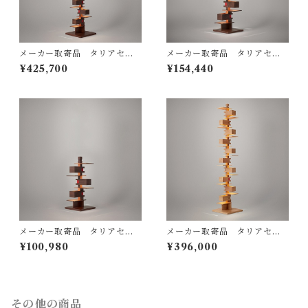
メーカー取寄品 タリアセン
メーカー取寄品 タリアセン
TALIESIN® 2 （322S726
TALIESIN3 ウォルナット 32
¥425,700
¥154,440
4） / Frank Lloyd Wright /
2S7265（S2311H）/ Frank
yamagiwa（ヤマギワ）
Lloyd Wright / yamagiwa
（ヤマギワ）
メーカー取寄品 タリアセン
メーカー取寄品 タリアセン
Frank Lloyd Wright / TALI
TALIESIN2 オーク 322S750
¥100,980
¥396,000
ESIN4 ウォルナット S7317 /
1 / Frank Lloyd Wright / ya
yamagiwa(ヤマギワ）
magiwa（ヤマギワ）
その他の商品