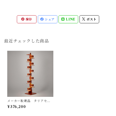
保存
シェア
LINE
ポスト
最近チェックした商品
メーカー取寄品 タリアセン
TALIESIN® 2 322S7263
¥376,200
（旧型番S2309） / フランク
ロイドライト Frank Lloyd W