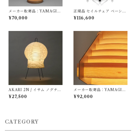
メーカー取寄品：YAMAGIW
正規品 セイルチェア ベーシッ
A（ヤマギワ）/ 323S7339 / J
ク ノアール/ブラック AS-1 /
¥70,000
¥116,600
akobsson Lamp（ヤコブソン
Hermanmiller / 型番： AS1Y
ランプ）パインφ360mm / Ha
A23HAN2BKBBBKBK9119
ns-Agne Jakobsson / テーブ
ル照明
AKARI 2N / イサム ノグチ
メーカー取寄品：YAMAGIW
（Isamu Noguchi) / オゼキ
A（ヤマギワ）/ 323F-217 / J
¥27,500
¥92,000
（尾関）
akobsson Lamp（ヤコブソン
ランプ）パインφ540mm / Ha
ns-Agne Jakobsson / ペンダ
ント照明
CATEGORY