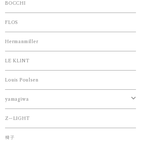
BOCCHI
FLOS
Hermanmiller
LE KLINT
Louis Poulsen
yamagiwa
JAKOBSSON （ヤコブソン）
ZーLIGHT
MAYUHANA （マユハナ）
椅子