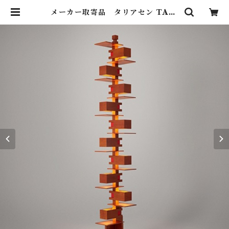
メーカー取寄品 タリアセン TALI
ESIN® 2 322S7263（旧型番S23
09） / フランクロイドライト Fran
k Lloyd Wright / yamagiwa
（ヤマギワ） | Lighting Art Gal
lery (照明 ・ インテリア・家具）