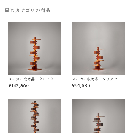
right / yamagiwa（ヤマギ
ワ）
同じカテゴリの商品
メーカー取寄品 タリアセン
メーカー取寄品 タリアセン
TALIESIN3 チェリー 型番32
Frank Lloyd Wright / TALI
¥142,560
¥91,080
2S2311 / Frank Lloyd Wrigh
ESIN4 チェリー 322S7316 /
t / yamagiwa（ヤマギワ）
yamagiwa(ヤマギワ）