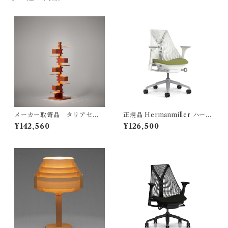
メーカー取寄品 タリアセン
正規品 Hermanmiller ハーマ
TALIESIN3 チェリー 型番32
ンミラー / セイルチェア スタ
¥142,560
¥126,500
2S2311 / Frank Lloyd Wrigh
ジオホワイト / アボカド AS-7
t / yamagiwa（ヤマギワ）
/ AS1YA23HAN265BB9863
9108