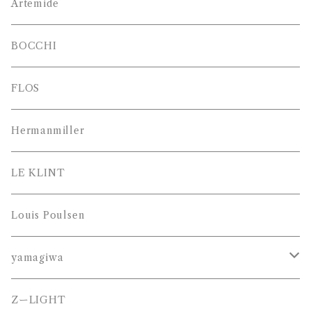
Artemide
BOCCHI
FLOS
Hermanmiller
LE KLINT
Louis Poulsen
yamagiwa
JAKOBSSON （ヤコブソン）
ZーLIGHT