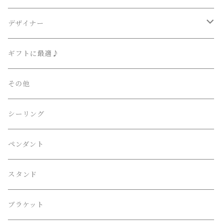
Lighting Art Gallery
デザイナー
AKARI （尾関・オゼキ）
Ettore Sottsass / エットレ・ソットサス
ギフトに最適♪
Artemide （アルテミデ）
Isamu Noguchi / イサム・ノグチ
その他
FLOS （フロス）
Philippe Starck / フィリップ・スタルク
シーリング
Herman Miller （ハーマンミラー）
伊東豊雄 / Toyo・Ito
ペンダント
LE KLINT （レクリント）
吉田五十八 / Isoya・Yoshida
スタンド
Louis Poulsen （ルイスポールセン）
Frank Lloyd Wright ﾌﾗﾝｸﾛｲﾄﾞﾗｲﾄ
ブラケット