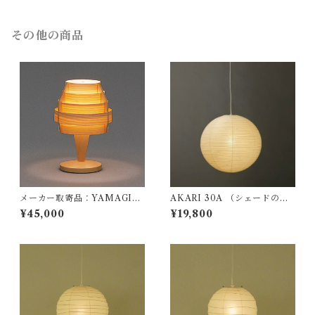
その他の商品
メーカー取寄品：YAMAGIW
AKARI 30A （シェードの
A（ヤマギワ）/ 323S2517 / J
み） / イサム ノグチ（Isamu
¥45,000
¥19,800
akobsson Lamp（ヤコブソン
Noguchi) / オゼキ（尾関）
ランプ）パインφ150mm / Ha
ns-Agne Jakobsson / テーブ
ル照明