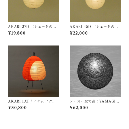
AKARI 37D （シェードの
AKARI 45D （シェードの
み） / イサム ノグチ（Isamu
み） / イサム ノグチ（Isamu
¥19,800
¥22,000
Noguchi) / オゼキ（尾関）
Noguchi) / オゼキ（尾関）
AKARI 1AT / イサム ノグチ
メーカー取寄品：YAMAGIW
（Isamu Noguchi) / オゼキ
A（ヤマギワ）/ 321P2910B /
¥30,800
¥62,000
（尾関）/ 75002
MAYUHANA（マユハナ）二
重Φ430mm ブラック / 伊東
豊雄（イトウトヨオ・TOYO I
TO）/ ペンダント照明