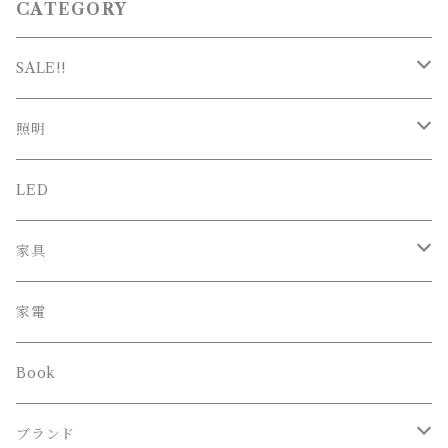
CATEGORY
SALE!!
SALE
照明
新春SALE
シーリング
LED
ペンダント
家具
スタンド
オフィスチェア
家電
ブラケット
Book
その他
ブランド