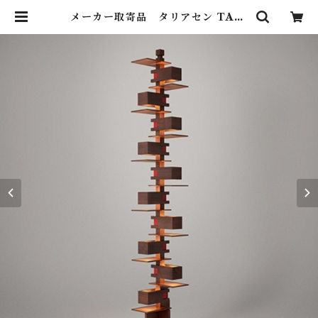
メーカー取寄品 タリアセン TALI
ESIN® 2 （322S7264） / Frank
Lloyd Wright / yamagiwa（ヤ
マギワ） | Lighting Art Galler
y (照明 ・ インテリア・家具）