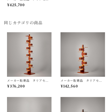
TALIESIN® 2 （322S726
¥425,700
4） / Frank Lloyd Wright /
yamagiwa（ヤマギワ）
同じカテゴリの商品
メーカー取寄品 タリアセン
メーカー取寄品 タリアセン
TALIESIN® 2 322S7263
TALIESIN3 チェリー 型番32
¥376,200
¥142,560
（旧型番S2309） / フランク
2S2311 / Frank Lloyd Wrigh
ロイドライト Frank Lloyd W
t / yamagiwa（ヤマギワ）
right / yamagiwa（ヤマギ
ワ）