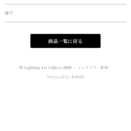
MAYUHANA （マユハナ）
椅子
商品一覧に戻る
© Lighting Art Gallery (照明 ・ インテリア・家具）
Powered by