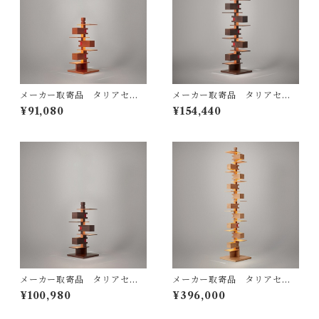
メーカー取寄品 タリアセン
メーカー取寄品 タリアセン
Frank Lloyd Wright / TALI
TALIESIN3 ウォルナット 32
¥91,080
¥154,440
ESIN4 チェリー 322S7316 /
2S7265（S2311H）/ Frank
yamagiwa(ヤマギワ）
Lloyd Wright / yamagiwa
（ヤマギワ）
メーカー取寄品 タリアセン
メーカー取寄品 タリアセン
Frank Lloyd Wright / TALI
TALIESIN2 オーク 322S750
¥100,980
¥396,000
ESIN4 ウォルナット S7317 /
1 / Frank Lloyd Wright / ya
yamagiwa(ヤマギワ）
magiwa（ヤマギワ）