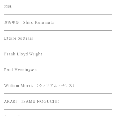
William Morris （ウィリアム モリス）
和風
YAMAGIWA （ヤマギワ）
倉俣史朗 Shiro Kuramata
JAKOBSSON （ヤコブソン）
Z-Light （山田照明）
Ettore Sottsass
MAYUHANA （マユハナ）
富士琺瑯（FUJI HORO）
Frank Lloyd Wright
都行燈（miyako andon）
Poul Henningsen
Wiiliam Morris （ウィリアム・モリス）
AKARI （ISAMU NOGUCHI）