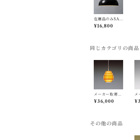
在庫品のみSAL
E！ Remo LP
¥16,800
-31.BK 無地ブ
ラック / FUJIH
ORO （富士琺
瑯株式会社）
同じカテゴリの商品
メーカー取寄
メ
品：YAMAGI
品
¥36,000
¥
WA（ヤマギ
W
ワ）/ 323F-21
ワ）
6 / Jakobsson
6H
Lamp（ヤコブ
n
ソンランプ）パ
ブ
その他の商品
インφ170mm /
ダ
Hans-Agne Ja
φ1
kobsson / ペン
s-