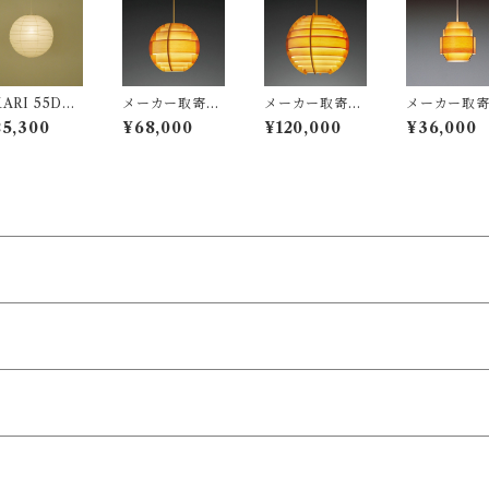
on / ペンダン
on / ペンダント
ダント照明
bsson / ペ
照明
照明
ント照明
ARI 55D
メーカー取寄
メーカー取寄
メーカー取
シェードの
品：YAMAGI
品：YAMAGI
品：YAMAG
25,300
¥68,000
¥120,000
¥36,000
） / イサム ノ
WA（ヤマギ
WA（ヤマギ
WA（ヤマギ
チ（Isamu N
ワ）/ 323F-26
ワ）/ 323F-26
ワ）/ 323F-
uchi) / オゼ
9 / Jakobsson
8 / Jakobsson
6 / Jakobss
（尾関）
Lamp（ヤコブ
Lamp（ヤコブ
Lamp（ヤコ
ソンランプ）パ
ソンランプ）パ
ソンランプ
インφ320mm /
インφ450mm /
インφ170mm
Hans-Agne Ja
Hans-Agne Ja
Hans-Agne 
kobsson / ペン
kobsson / ペン
kobsson /
ダント照明
ダント照明
ダント照明