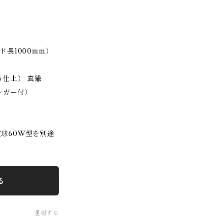
ード長1000mm）
仕上） 真鍮
ンガー付）
電球60W型を別途
る
通報する