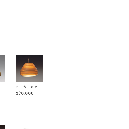
寄
メーカー取寄
I
品：YAMAGI
¥70,000
WA（ヤマギ
21
ワ）/ 323F-21
sso
8 / Jakobsson
コ
Lamp（ヤコブ
プ）
ソンランプ）パ
ウン
インφ440mm /
Ha
Hans-Agne Ja
ko
kobsson / ペン