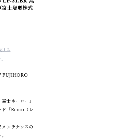
P-31.BK 無
 （富士琺瑯株式
認する
す。
/ FUJIHORO
「富士ホーロー」
ド「Remo（レ
でメンテナンスの
た。