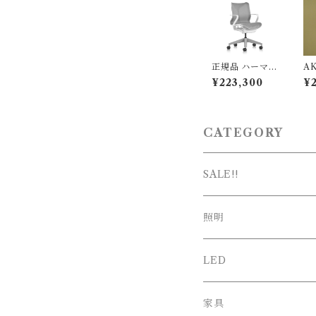
ダント照明
ss
ト
正規品 ハーマン
AK
ミラー コズムチ
（
¥223,300
¥
ェア ローバック
み
/ ホワイト＆ミ
グ
ネラル / Herm
og
anmiller (型
キ
番：FLC142YF
CATEGORY
P9898VPRBK
S84503
SALE!!
SALE
照明
新春SALE
シーリング
LED
ペンダント
家具