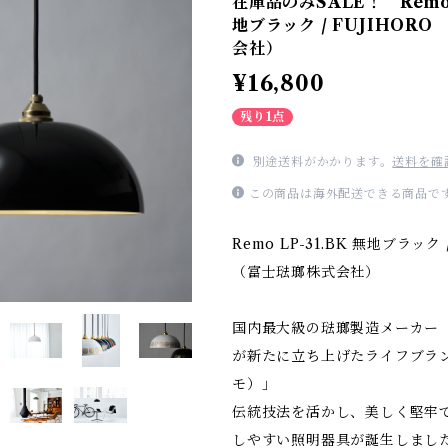
在庫品のみSALE！ Remo L
地ブラック / FUJIHORO
会社）
¥16,800
残り1点
別途送料がかかります。
送料を確
この商品は海外配送できる商品で
Remo LP-31.BK 無地ブラック 
（富士琺瑯株式会社）
国内最大級の琺瑯製造メーカー
が新たに立ち上げたライフブラン
モ）」
伝統技法を活かし、美しく堅牢
しやすい照明器具が誕生しまし