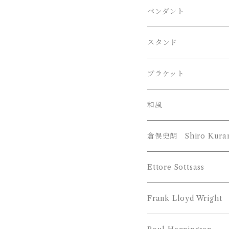
Herman Miller 
伊東豊雄 / Toyo・Ito
ペンダント
LE KLINT （レクリ
吉田五十八 / Isoya・Yo
スタンド
Louis Poulsen 
Frank Lloyd Wright ﾌ
ブラケット
William Morris 
和風
YAMAGIWA （ヤマギ
倉俣史朗 Shiro Kura
JAKOBSSON （ヤコブソ
Z-Light （山田照明）
Ettore Sottsass
MAYUHANA （マユハナ
富士琺瑯（FUJI HOR
Frank Lloyd Wright