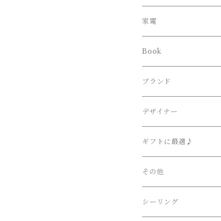
スタンド
オフィスチェア
家電
ブラケット
Book
その他
ブランド
Lighting Art Gallery
デザイナー
AKARI （尾関・オゼ
Ettore Sottsass 
ギフトに最適♪
Artemide （アルテミ
Isamu Noguchi /
その他
FLOS （フロス）
Philippe Starck 
シーリング