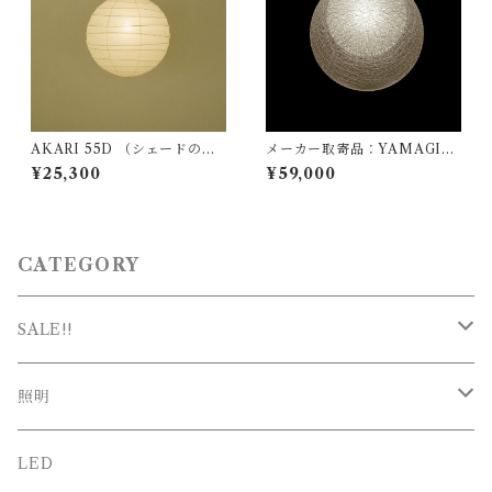
AKARI 55D （シェードの
メーカー取寄品：YAMAGIW
み） / イサム ノグチ（Isamu
A（ヤマギワ）/ 321P2911W /
¥25,300
¥59,000
Noguchi) / オゼキ（尾関）
MAYUHANA（マユハナ）二
重Φ360mm ホワイト / 伊東
豊雄（イトウトヨオ・TOYO I
TO）/ ペンダント照明
CATEGORY
SALE!!
SALE
照明
新春SALE
シーリング
LED