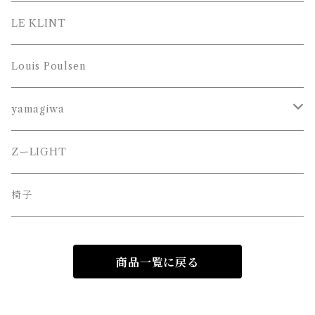
LE KLINT
Louis Poulsen
yamagiwa
JAKOBSSON （ヤコブソン）
ZーLIGHT
MAYUHANA （マユハナ）
椅子
商品一覧に戻る