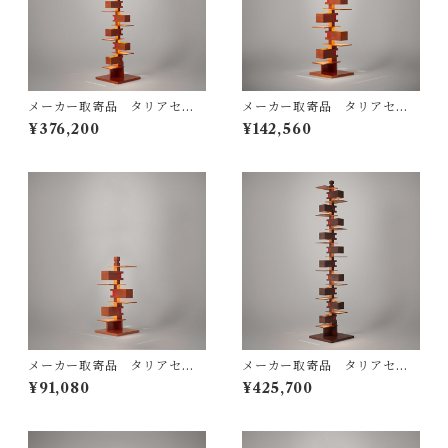
メーカー取寄品 タリアセン
メーカー取寄品 タリアセン
TALIESIN® 2 322S7263
TALIESIN3 チェリー 型番32
¥376,200
¥142,560
（旧型番S2309） / フランク
2S2311 / Frank Lloyd Wrigh
ロイドライト Frank Lloyd W
t / yamagiwa（ヤマギワ）
right / yamagiwa（ヤマギ
ワ）
メーカー取寄品 タリアセン
メーカー取寄品 タリアセン
Frank Lloyd Wright / TALI
TALIESIN® 2 （322S726
¥91,080
¥425,700
ESIN4 チェリー 322S7316 /
4） / Frank Lloyd Wright /
yamagiwa(ヤマギワ）
yamagiwa（ヤマギワ）