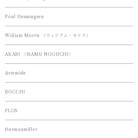
都行燈（miyako andon）
Poul Henningsen
Wiiliam Morris （ウィリアム・モリス）
AKARI （ISAMU NOGUCHI）
Artemide
BOCCHI
FLOS
Hermanmiller