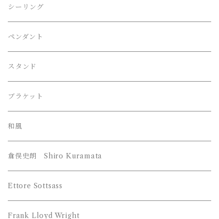
FLOS （フロス）
Philippe Starck / フィリップ・スタルク
シーリング
Herman Miller （ハーマンミラー）
伊東豊雄 / Toyo・Ito
ペンダント
LE KLINT （レクリント）
吉田五十八 / Isoya・Yoshida
スタンド
Louis Poulsen （ルイスポールセン）
Frank Lloyd Wright ﾌﾗﾝｸﾛｲﾄﾞﾗｲﾄ
ブラケット
William Morris （ウィリアム モリス）
和風
YAMAGIWA （ヤマギワ）
倉俣史朗 Shiro Kuramata
JAKOBSSON （ヤコブソン）
Z-Light （山田照明）
Ettore Sottsass
MAYUHANA （マユハナ）
富士琺瑯（FUJI HORO）
Frank Lloyd Wright