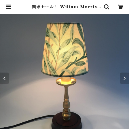
期末セール！ Wiliam Morris
（ウィリアム モリス） Willow B
ough （ ウィローボー）小型テーブ
ルランプ | Lighting Art Galler
y (照明 ・ インテリア・家具）