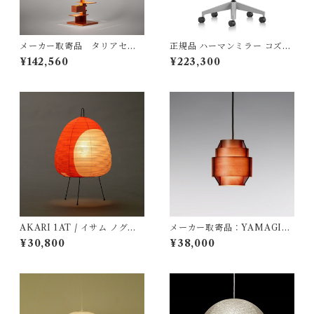
メーカー取寄品 タリアセン
正規品 ハーマンミラー コズム
TALIESIN3 チェリー 型番32
チェア ローバック / ホワイト
¥142,560
¥223,300
2S2311 / Frank Lloyd Wrigh
＆ミネラル / Hermanmiller
t / yamagiwa（ヤマギワ）
(型番：FLC142YFP9898VP
RBKS84503
AKARI 1AT / イサム ノグチ
メーカー取寄品：YAMAGIW
（Isamu Noguchi) / オゼキ
A（ヤマギワ）/ 323F-216H /
¥30,800
¥38,000
（尾関）/ 75002
Jakobsson Lamp（ヤコブソ
ンランプ）ダークブラウンφ17
0mm / Hans-Agne Jakobss
on / ペンダント照明