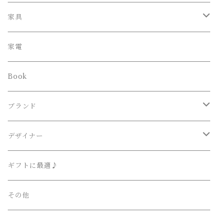
ペンダント
家具
スタンド
オフィスチェア
家電
ブラケット
Book
その他
ブランド
Lighting Art Gallery
デザイナー
AKARI （尾関・オゼキ）
Ettore Sottsass / エットレ・ソットサス
ギフトに最適♪
Artemide （アルテミデ）
Isamu Noguchi / イサム・ノグチ
その他