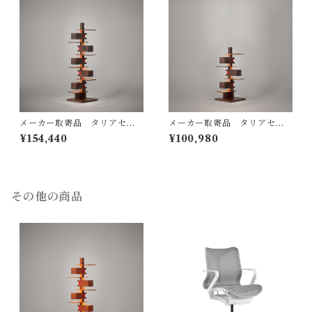
メーカー取寄品 タリアセン
メーカー取寄品 タリアセン
TALIESIN3 ウォルナット 32
Frank Lloyd Wright / TALI
¥154,440
¥100,980
2S7265（S2311H）/ Frank
ESIN4 ウォルナット S7317 /
Lloyd Wright / yamagiwa
yamagiwa(ヤマギワ）
（ヤマギワ）
その他の商品