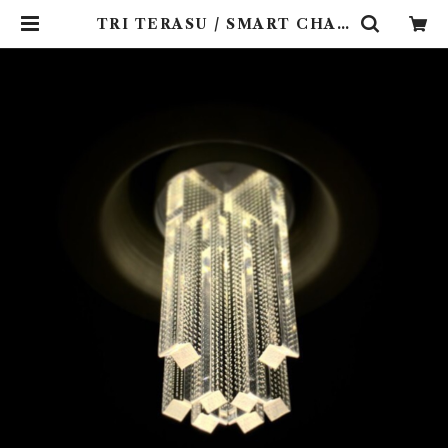
TRI TERASU / SMART CHAN
DELIER 3W LONG/V | Lighti
ng Art Gallery (照明 ・ インテ
リア・家具）