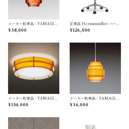
メーカー取寄品：YAMAGIW
正規品 Hermanmiller ハーマ
A（ヤマギワ）/ 323F-216H /
ンミラー / セイルチェア スタ
¥38,000
¥126,500
Jakobsson Lamp（ヤコブソ
ジオホワイト スパイスAS-5 /
ンランプ）ダークブラウンφ17
AS1YA23HAN265BB98639
0mm / Hans-Agne Jakobss
107
on / ペンダント照明
メーカー取寄品：YAMAGIW
メーカー取寄品：YAMAGIW
A（ヤマギワ）/ 323L1016-3
A（ヤマギワ）/ 323F-216 / J
¥154,000
¥36,000
20X-232 / Jakobsson Lamp
akobsson Lamp（ヤコブソン
（ヤコブソンランプ）パインφ
ランプ）パインφ170mm / Ha
605mm / Hans-Agne Jakob
ns-Agne Jakobsson / ペンダ
sson / シーリング照明
ント照明