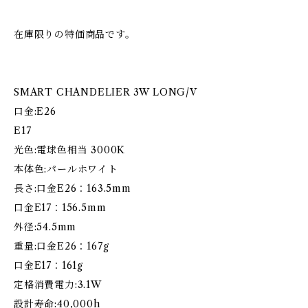
在庫限りの特価商品です。
SMART CHANDELIER 3W LONG/V
口金:E26
E17
光色:電球色相当 3000K
本体色:パールホワイト
長さ:口金E26：163.5mm
口金E17：156.5mm
外径:54.5mm
重量:口金E26：167g
口金E17：161g
定格消費電力:3.1W
設計寿命:40,000h