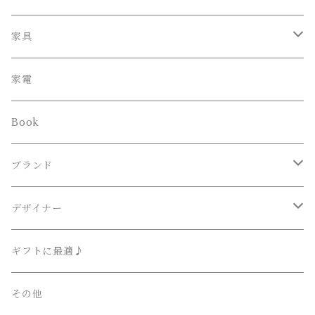
ペンダント
家具
スタンド
オフィスチェア
家電
ブラケット
Book
その他
ブランド
Lighting Art Gallery
デザイナー
AKARI （尾関・オゼキ）
Ettore Sottsass / エットレ・ソットサス
ギフトに最適♪
Artemide （アルテミデ）
Isamu Noguchi / イサム・ノグチ
その他