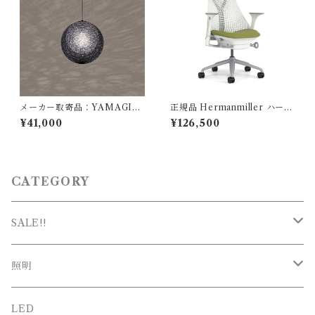
メーカー取寄品：YAMAGIW
正規品 Hermanmiller ハーマ
A（ヤマギワ）/ 321P2948B /
ンミラー / セイルチェア スタ
¥41,000
¥126,500
MAYUHANA（マユハナ）m
ジオホワイト / アボカド AS-7
ini ブラック / 伊東 豊雄（イト
/ AS1YA23HAN265BB9863
ウトヨオ・TOYO ITO）/ ペ
9108
ンダント照明
CATEGORY
SALE!!
SALE
照明
新春SALE
シーリング
LED