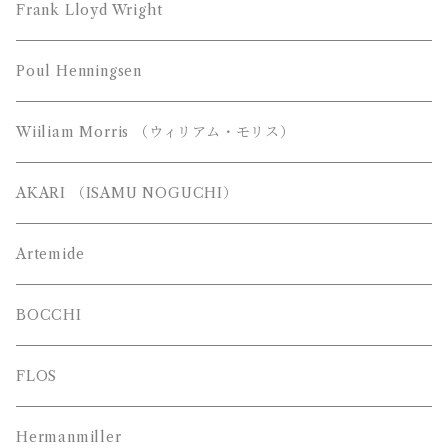
MAYUHANA （マユハナ）
富士琺瑯（FUJI HORO）
Frank Lloyd Wright
都行燈（miyako andon）
Poul Henningsen
Wiiliam Morris （ウィリアム・モリス）
AKARI （ISAMU NOGUCHI）
Artemide
BOCCHI
FLOS
Hermanmiller