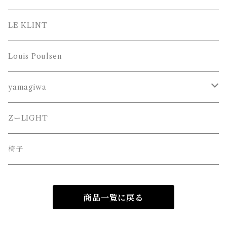
LE KLINT
Louis Poulsen
yamagiwa
JAKOBSSON （ヤコブソン）
ZーLIGHT
MAYUHANA （マユハナ）
椅子
商品一覧に戻る