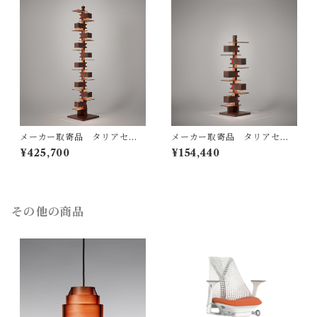
メーカー取寄品 タリアセン
メーカー取寄品 タリアセン
TALIESIN® 2 （322S726
TALIESIN3 ウォルナット 32
¥425,700
¥154,440
4） / Frank Lloyd Wright /
2S7265（S2311H）/ Frank
yamagiwa（ヤマギワ）
Lloyd Wright / yamagiwa
（ヤマギワ）
その他の商品