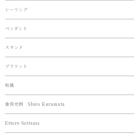
FLOS （フロス）
Philippe Starck / フィリップ・スタルク
シーリング
Herman Miller （ハーマンミラー）
伊東豊雄 / Toyo・Ito
ペンダント
LE KLINT （レクリント）
吉田五十八 / Isoya・Yoshida
スタンド
Louis Poulsen （ルイスポールセン）
Frank Lloyd Wright ﾌﾗﾝｸﾛｲﾄﾞﾗｲﾄ
ブラケット
William Morris （ウィリアム モリス）
和風
YAMAGIWA （ヤマギワ）
倉俣史朗 Shiro Kuramata
JAKOBSSON （ヤコブソン）
Z-Light （山田照明）
Ettore Sottsass