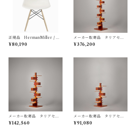
正規品 HermanMiller / ハ
メーカー取寄品 タリアセン
ーマンミラー イームズプラ
TALIESIN® 2 322S7263
¥80,190
¥376,200
スチックシェルサイドチェア
（旧型番S2309） / フランク
（型番：DSW. BKULZFE
ロイドライト Frank Lloyd W
8）
right / yamagiwa（ヤマギ
ワ）
メーカー取寄品 タリアセン
メーカー取寄品 タリアセン
TALIESIN3 チェリー 型番32
Frank Lloyd Wright / TALI
¥142,560
¥91,080
2S2311 / Frank Lloyd Wrigh
ESIN4 チェリー 322S7316 /
t / yamagiwa（ヤマギワ）
yamagiwa(ヤマギワ）